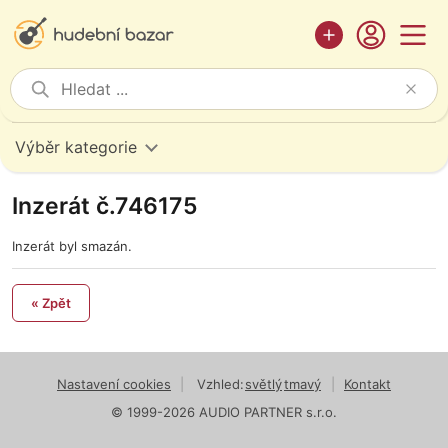
Výběr kategorie
Inzerát č.746175
Inzerát byl smazán.
« Zpět
Nastavení cookies
|
Vzhled:
světlý
tmavý
|
Kontakt
© 1999-2026 AUDIO PARTNER s.r.o.