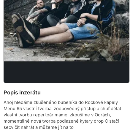
Popis inzerátu
Ahoj hledáme zkušeného bubeníka do Rockové kapely
Menu 65 vlastní tvorba, zodpovědný přístup a chuť dělat
vlastní tvorbu repertoár máme, zkoušíme v Odrách,
momentálně nová tvorba podlazené kytary drop C stačí
secvičit nahrát a můžeme jít na to