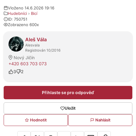
Vloženo 14.6.2026 19:16
Hudebníci
›
Bicí
ID: 750751
Zobrazeno 600x
O prodejci
Aleš Vála
Alesvala
Registrován 10/2016
Nový Jičín
+420 603 703 073
3
2
Přihlaste se pro odpověď
Uložit
Hodnotit
Nahlásit