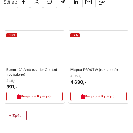
Sdílet:
-13%
-7%
Remo
13" Ambassador Coated
Mapex
P600TW (rozbalené)
(rozbalené)
4 980,-
449,-
4 630,-
391,-
Koupit na Kytary.cz
Koupit na Kytary.cz
« Zpět