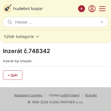
Výběr kategorie
Inzerát č.748342
Inzerát byl smazán.
« Zpět
Nastavení cookies
|
Vzhled:
světlý
tmavý
|
Kontakt
© 1999-2026 AUDIO PARTNER s.r.o.