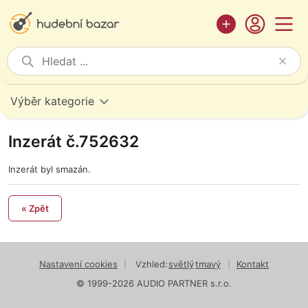
Výběr kategorie
Inzerát č.752632
Inzerát byl smazán.
« Zpět
Nastavení cookies
|
Vzhled:
světlý
tmavý
|
Kontakt
© 1999-2026 AUDIO PARTNER s.r.o.