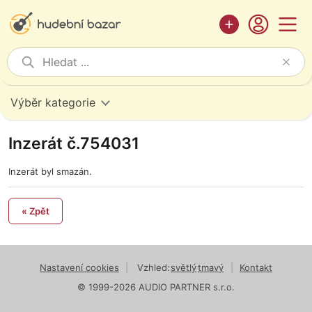
Výběr kategorie
Inzerát č.754031
Inzerát byl smazán.
« Zpět
Nastavení cookies
|
Vzhled:
světlý
tmavý
|
Kontakt
© 1999-2026 AUDIO PARTNER s.r.o.