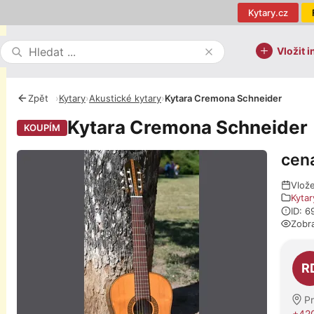
Kytary.cz
Vložit i
Zpět
›
Kytary
›
Akustické kytary
›
Kytara Cremona Schneider
Kytara Cremona Schneider
KOUPÍM
cen
Fotografie
Vlož
Kytar
ID: 
Zobr
O pro
R
P
+42