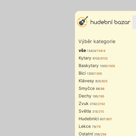
Výběr kategorie
vše
13424
/13414
Kytary
6102
/6102
Baskytary
1005
/1005
Bicí
1300
/1300
Klávesy
825
/825
Smyčce
88
/88
Dechy
195
/195
Zvuk
2742
/2742
Světla
215
/215
Hudebníci
607
/607
Lekce
79
/79
Ostatní
256
/256