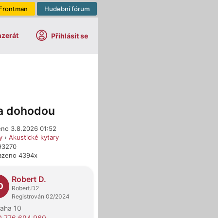
Frontman
Hudební fórum
nzerát
Přihlásit se
a dohodou
eno 3.8.2026 01:52
y
›
Akustické kytary
693270
azeno 4394x
dejci
Robert D.
D
Robert.D2
Registrován 02/2024
raha 10
0 776 694 960