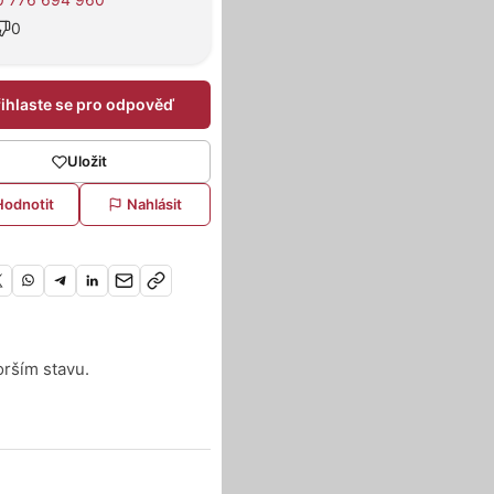
0
řihlaste se pro odpověď
Uložit
Hodnotit
Nahlásit
orším stavu.