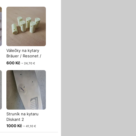
Válečky na kytary
Bräuer / Resonet /
Cremona
600 Kč
~ 24,70 €
Struník na kytaru
Diskant 2
1000 Kč
~ 41,10 €