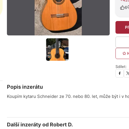
6
P
Sdílet:
Popis inzerátu
Koupím kytaru Schneider ze 70. nebo 80. let, může být i v h
Další inzeráty od Robert D.