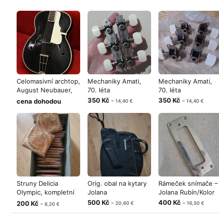
Celomasivní archtop,
Mechaniky Amati,
Mechaniky Amati,
August Neubauer,
70. léta
70. léta
50. lét
350 Kč
350 Kč
cena dohodou
~ 14,40 €
~ 14,40 €
Struny Delicia
Orig. obal na kytary
Rámeček snímače –
Olympic, kompletní
Jolana
Jolana Rubín/Kolor
sady
500 Kč
400 Kč
200 Kč
~ 20,60 €
~ 16,50 €
~ 8,20 €