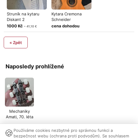
Struník na kytaru
Kytara Cremona
Diskant 2
Schneider
1000 Kč
cena dohodou
~ 41,10 €
« Zpět
Naposledy prohlížené
Mechaniky
Amati, 70. léta
🍪
Používáme cookies nezbytné pro správnou funkci a
Nastavení cookies
|
Vzhled:
světlý
tmavý
|
Kontakt
bezpečnost webu (ochrana proti podvodům). Se souhlasem