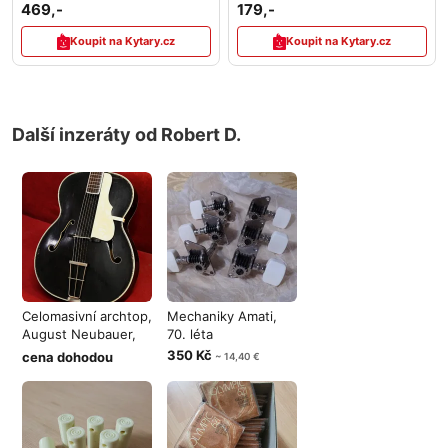
469,-
179,-
Koupit na Kytary.cz
Koupit na Kytary.cz
Další inzeráty od Robert D.
Celomasivní archtop,
Mechaniky Amati,
August Neubauer,
70. léta
50. lét
350 Kč
cena dohodou
~ 14,40 €