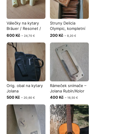
Válečky na kytary
Struny Delicia
Bräuer / Resonet /
Olympic, kompletní
Cremona
sady
600 Kč
200 Kč
~ 24,70 €
~ 8,20 €
Orig. obal na kytary
Rámeček snímače –
Jolana
Jolana Rubín/Kolor
500 Kč
400 Kč
~ 20,60 €
~ 16,50 €