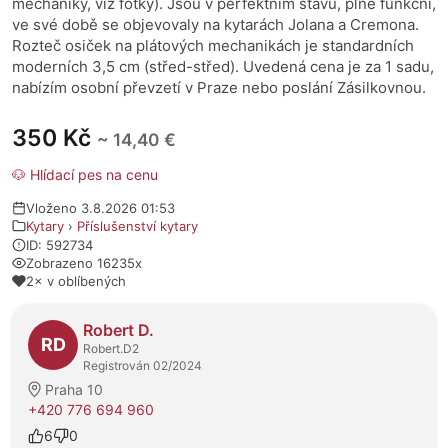
mechaniky, viz fotky). Jsou v perfektním stavu, plně funkční,
ve své době se objevovaly na kytarách Jolana a Cremona.
Rozteč osiček na plátových mechanikách je standardních
moderních 3,5 cm (střed-střed). Uvedená cena je za 1 sadu,
nabízím osobní převzetí v Praze nebo poslání Zásilkovnou.
350 Kč
~ 14,40 €
🐶 Hlídací pes na cenu
Vloženo 3.8.2026 01:53
Kytary
›
Příslušenství kytary
ID: 592734
Zobrazeno 16235x
2× v oblíbených
O prodejci
Robert D.
RD
Robert.D2
Registrován 02/2024
Praha 10
+420 776 694 960
6
0