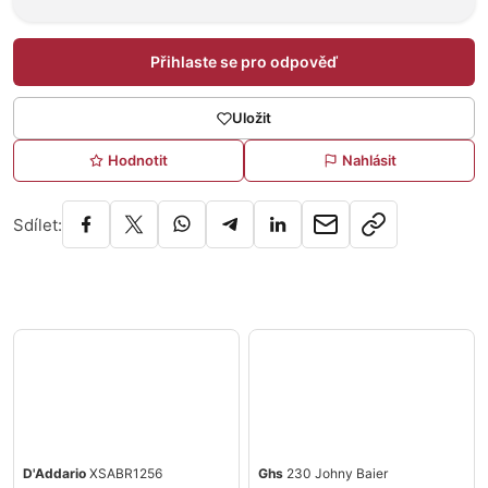
Přihlaste se pro odpověď
Uložit
Hodnotit
Nahlásit
Sdílet:
D'Addario
XSABR1256
Ghs
230 Johny Baier