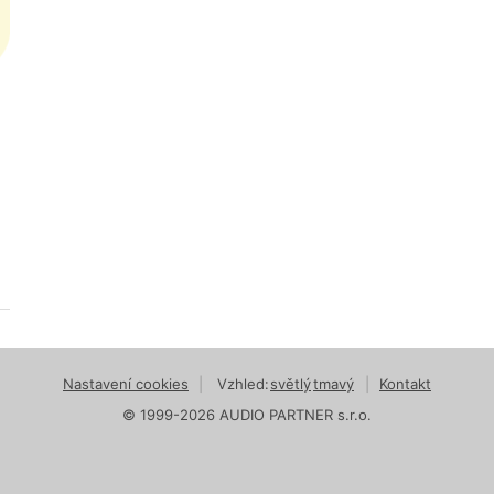
Nastavení cookies
|
Vzhled:
světlý
tmavý
|
Kontakt
© 1999-2026 AUDIO PARTNER s.r.o.