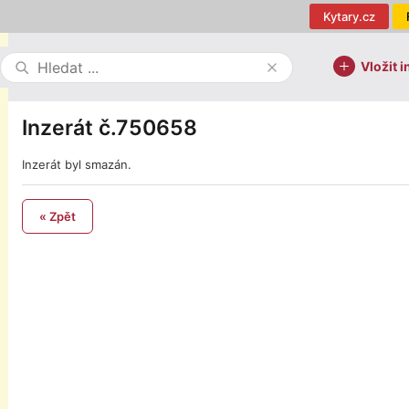
Kytary.cz
Vložit i
Inzerát č.750658
Inzerát byl smazán.
« Zpět