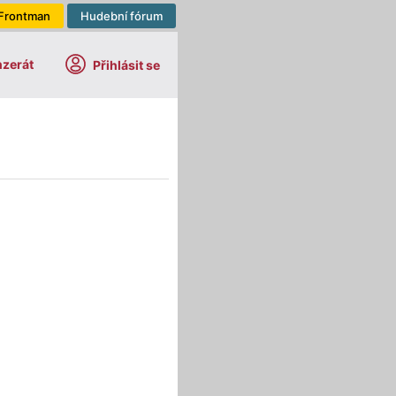
Frontman
Hudební fórum
nzerát
Přihlásit se