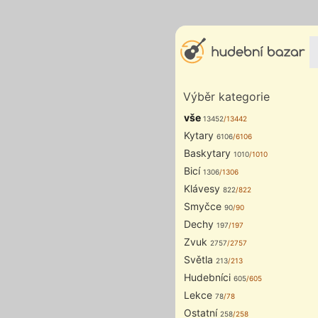
Výběr kategorie
vše
13452
/13442
Kytary
6106
/6106
Baskytary
1010
/1010
Bicí
1306
/1306
Klávesy
822
/822
Smyčce
90
/90
Dechy
197
/197
Zvuk
2757
/2757
Světla
213
/213
Hudebníci
605
/605
Lekce
78
/78
Ostatní
258
/258