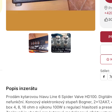
P
+420
3
P
Sdílet:
Popis inzerátu
Prodám kytarovou hlavu Line 6 Spider Valve HD100. Digitáln
nefunkční. Koncový elektronkový stupeň Bogner, 2x12AX7, 
box 4, 8, 16 ohm o výkonu 100W s regulací hlasitosti a prese