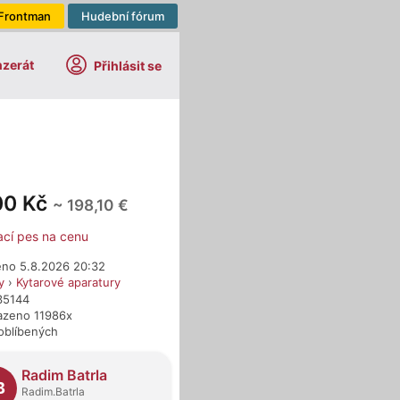
Frontman
Hudební fórum
nzerát
Přihlásit se
00 Kč
~ 198,10 €
ací pes na cenu
eno 5.8.2026 20:32
y
›
Kytarové aparatury
35144
azeno 11986x
oblíbených
dejci
Radim Batrla
B
Radim.Batrla