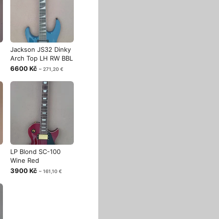
Jackson JS32 Dinky
Arch Top LH RW BBL
6600 Kč
~ 271,20 €
LP Blond SC-100
Wine Red
3900 Kč
~ 161,10 €