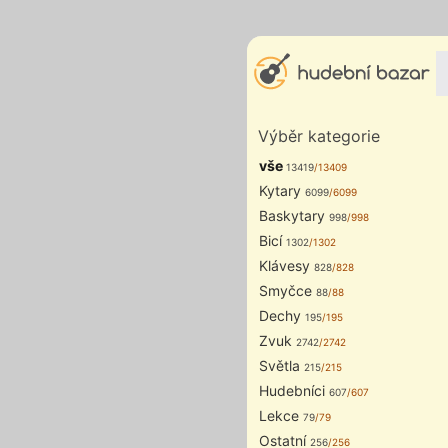
Výběr kategorie
vše
13419
/13409
Kytary
6099
/6099
Baskytary
998
/998
Bicí
1302
/1302
Klávesy
828
/828
Smyčce
88
/88
Dechy
195
/195
Zvuk
2742
/2742
Světla
215
/215
Hudebníci
607
/607
Lekce
79
/79
Ostatní
256
/256