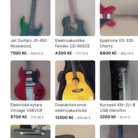
Jet Guitars JS-450
Elektroakustika
Epiphone ES-335
Rosewood,
Fender CD-60SCE
Cherry
Transparent Gree
BLK
Semiakustická kytar
7500 Kč
4300 Kč
8800 Kč
~ 309,10 €
~ 177,70 €
~ 363,70 €
Elektrická kytara
Dvanáctistrunná
Kurzweil KM-2U-B
Vintage VS6VCR
elektroakustická
USB mikrofon
kytara TANGL
6700 Kč
2200 Kč
13500 Kč
~ 275,30 €
~ 91,10 €
~ 555,80 €