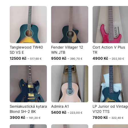
Tanglewood TW40
Fender Villager 12
Cort Action V Plus
SD VS E
WN JTB
TR
12500 Kč
9500 Kč
4900 Kč
~ 517,60 €
~ 390,70 €
~ 202,50 €
Semiakustická kytara
Admira A1
LP Junior od Vintag
Blond SH-2 BK
V120 TTS
5400 Kč
~ 223,00 €
3900 Kč
7800 Kč
~ 161,20 €
~ 322,40 €