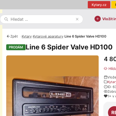
Kytary.cz
Vložit i
Zpět
›
Kytary
›
Kytarové aparatury
›
Line 6 Spider Valve HD100
Line 6 Spider Valve HD100
PRODÁM
4 8
Fotografie
🐶 Hlíd
Vlož
Kytar
ID: 6
Zobr
1× v 
O pro
R