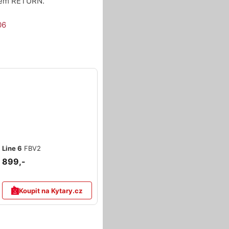
upem RETURN.
06
Line 6
FBV2
899,-
Koupit na Kytary.cz