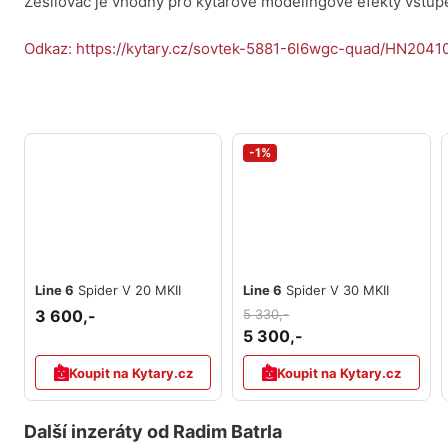
Zesilovač je vhodný pro kytarové modelingové efekty vst
Odkaz: https://kytary.cz/sovtek-5881-6l6wgc-quad/HN2041
-1%
Line 6
Spider V 20 MKII
Line 6
Spider V 30 MKII
3 600,-
5 330,-
5 300,-
Koupit na Kytary.cz
Koupit na Kytary.cz
Další inzeráty od Radim Batrla