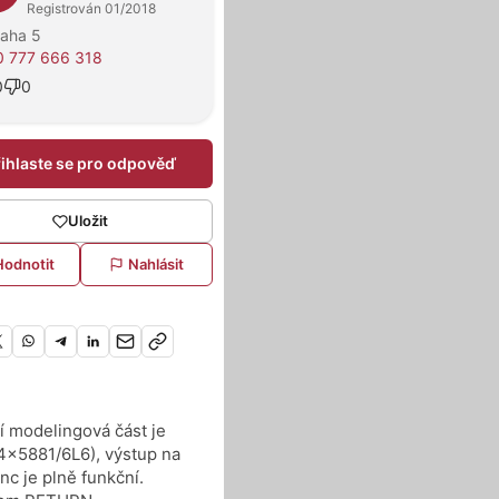
Registrován 01/2018
raha 5
 777 666 318
0
0
řihlaste se pro odpověď
Uložit
Hodnotit
Nahlásit
í modelingová část je
4x5881/6L6), výstup na
nc je plně funkční.