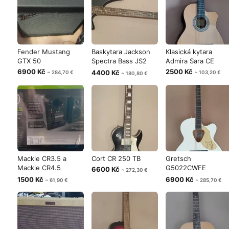
Fender Mustang
Baskytara Jackson
Klasická kytara
GTX 50
Spectra Bass JS2
Admira Sara CE
Satin Blac
6900 Kč
2500 Kč
4400 Kč
~ 284,70 €
~ 103,20 €
~ 180,80 €
Mackie CR3.5 a
Cort CR 250 TB
Gretsch
Mackie CR4.5
G5022CWFE
6600 Kč
~ 272,30 €
Aktivní studiový
Rancher Falcon
1500 Kč
6900 Kč
~ 61,90 €
~ 285,70 €
Jumbo WHT