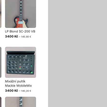
LP Blond SC-200 VB
3400 Kč
~ 140,80 €
a
Mixážní pultík
Mackie MobileMix
3400 Kč
~ 140,20 €