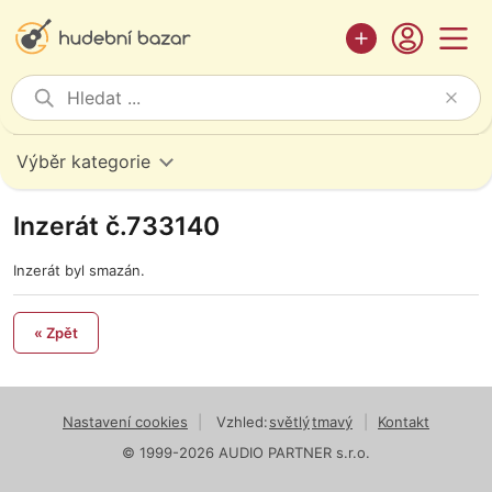
Výběr kategorie
Inzerát č.733140
Inzerát byl smazán.
« Zpět
Nastavení cookies
|
Vzhled:
světlý
tmavý
|
Kontakt
© 1999-2026 AUDIO PARTNER s.r.o.