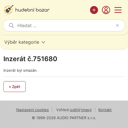
Výběr kategorie
Inzerát č.751680
Inzerát byl smazán.
« Zpět
Nastavení cookies
|
Vzhled:
světlý
tmavý
|
Kontakt
© 1999-2026 AUDIO PARTNER s.r.o.