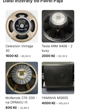
Další inzeráty od Pavel Pája
Celestion Vintage
Tesla ARM 9408 - 2
30
kusy
1600 Kč
2000 Kč
~ 65,50 €
~ 82,20 €
McKenzie C15-200 -
YAMAHA MS60S
na OPRAVU !!!
4000 Kč
~ 165,00 €
800 Kč
~ 32,80 €