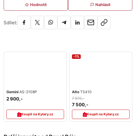
Hodnotit
Nahlásit
Sdílet:
-1%
Gemini
AS-2108P
Alto
TS410
2 900,-
7 570,-
7 500,-
Koupit na Kytary.cz
Koupit na Kytary.cz