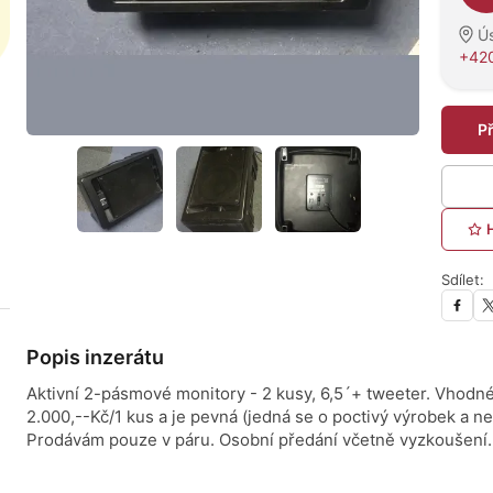
Ú
+420
P
Sdílet:
Popis inzerátu
Aktivní 2-pásmové monitory - 2 kusy, 6,5´+ tweeter. Vhodné
2.000,--Kč/1 kus a je pevná (jedná se o poctivý výrobek a 
Prodávám pouze v páru. Osobní předání včetně vyzkoušení.