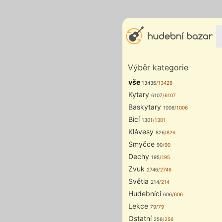
Výběr kategorie
vše
13436
/13426
Kytary
6107
/6107
Baskytary
1006
/1006
Bicí
1301
/1301
Klávesy
826
/826
Smyčce
90
/90
Dechy
195
/195
Zvuk
2746
/2746
Světla
214
/214
Hudebníci
606
/606
Lekce
79
/79
Ostatní
256
/256