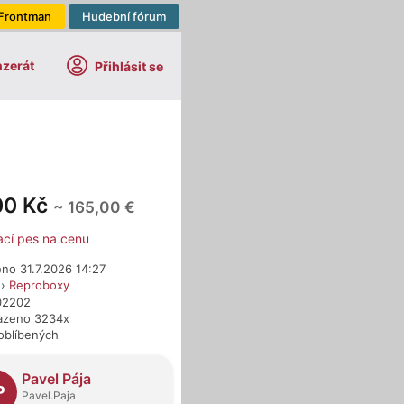
Frontman
Hudební fórum
nzerát
Přihlásit se
00 Kč
~ 165,00 €
ací pes na cenu
no 31.7.2026 14:27
›
Reproboxy
702202
azeno 3234x
oblíbených
dejci
Pavel Pája
P
Pavel.Paja