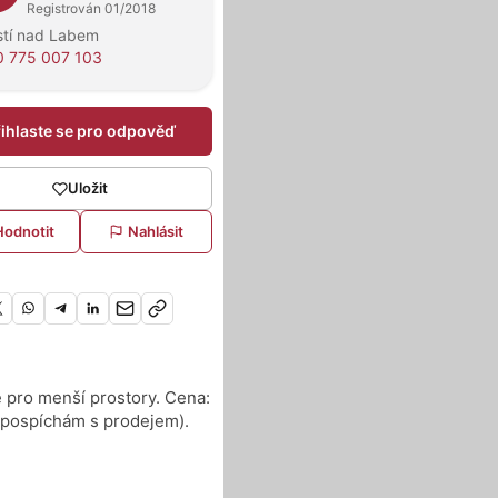
Registrován 01/2018
stí nad Labem
 775 007 103
řihlaste se pro odpověď
Uložit
Hodnotit
Nahlásit
 pro menší prostory. Cena:
nepospíchám s prodejem).