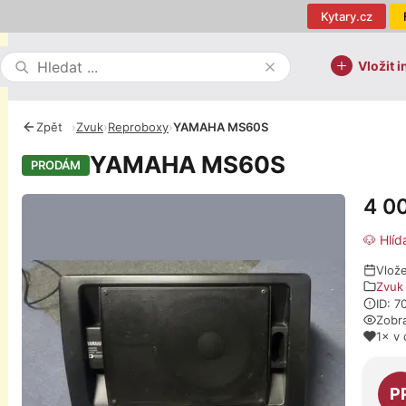
Kytary.cz
Vložit i
Zpět
›
Zvuk
›
Reproboxy
›
YAMAHA MS60S
YAMAHA MS60S
PRODÁM
4 0
Fotografie
🐶 Hlíd
Vlože
Zvuk
ID: 
Zobr
1× v 
O pro
P