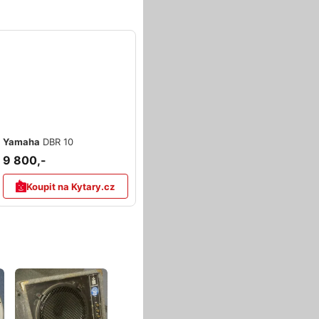
Yamaha
DBR 10
9 800,-
Koupit na Kytary.cz