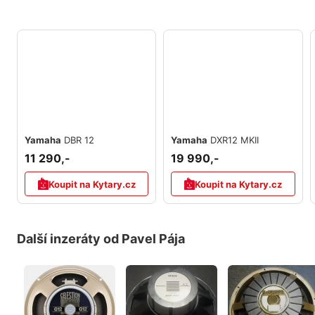
Yamaha
DBR 12
Yamaha
DXR12 MKII
11 290,-
19 990,-
Koupit na Kytary.cz
Koupit na Kytary.cz
Další inzeráty od Pavel Pája