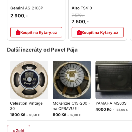
Gemini
AS-2108P
Alto
TS410
2 900,-
7 570,-
7 500,-
Koupit na Kytary.cz
Koupit na Kytary.cz
Další inzeráty od Pavel Pája
Celestion Vintage
McKenzie C15-200 -
YAMAHA MS60S
30
na OPRAVU !!!
4000 Kč
~ 165,00 €
1600 Kč
800 Kč
~ 65,50 €
~ 32,80 €
« Zpět