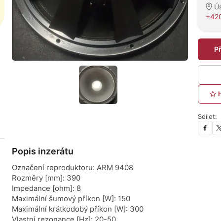
Ú
+420
P
Sdílet:
Popis inzerátu
Označení reproduktoru: ARM 9408
Rozměry [mm]: 390
Impedance [ohm]: 8
Maximální šumový příkon [W]: 150
Maximální krátkodobý příkon [W]: 300
Vlastní rezonance [Hz]: 20-50