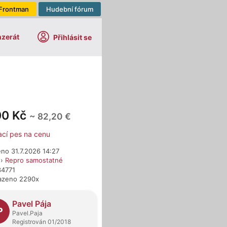
Frontman
Hudební fórum
nzerát
Přihlásit se
00 Kč
~ 82,20 €
ací pes na cenu
no 31.7.2026 14:27
›
Repro samostatné
34771
azeno 2290x
dejci
Pavel Pája
P
Pavel.Paja
Registrován 01/2018