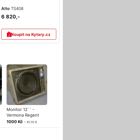
Alto
TS408
6 820,-
Koupit na Kytary.cz
Monitor 12´´ -
Vermona Regent
1000 Kč
~ 41,10 €