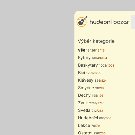
Výběr kategorie
vše
13426
/13416
Kytary
6104
/6104
Baskytary
1003
/1003
Bicí
1299
/1299
Klávesy
824
/824
Smyčce
90
/90
Dechy
195
/195
Zvuk
2748
/2748
Světla
212
/212
Hudebníci
606
/606
Lekce
79
/79
Ostatní
256
/256