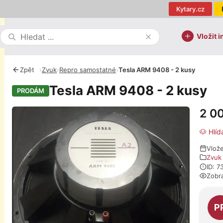
Kytary.cz
Vložit i
Zpět
›
Zvuk
›
Repro samostatné
›
Tesla ARM 9408 - 2 kusy
Tesla ARM 9408 - 2 kusy
PRODÁM
2 0
Fotografie
🐶 Hlíd
Vlože
Zvuk
ID: 7
Zobr
O pro
P