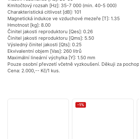
Kmitočtový rozsah [Hz]: 35-7 000 (min. 40-5 000)
Charakteristická citlivost [dB]: 101
Magnetická indukce ve vzduchové mezeře [T]: 1.35
Hmotnost [kg]: 8.00
Činitel jakosti reproduktoru [Qes]: 0.26
Činitel jakosti reproduktoru [Qms]: 5.50
Výsledný činitel jakosti [Qts]: 0.25
Ekvivalentní objem [Vas]: 260 litrů
Maximální lineární výchylka [Y]: 1.50 mm
Pouze osobní převzetí včetně vyzkoušení. Děkuji za pochop
Cena: 2.000,-- Kč/1 kus.
-1%