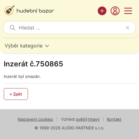
Výběr kategorie
Inzerát č.750865
Inzerát byl smazán.
« Zpět
Nastavení cookies
|
Vzhled:
světlý
tmavý
|
Kontakt
© 1999-2026 AUDIO PARTNER s.r.o.