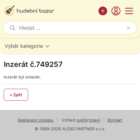
Výběr kategorie
Inzerát č.749257
Inzerát byl smazán.
« Zpět
Nastavení cookies
|
Vzhled:
světlý
tmavý
|
Kontakt
© 1999-2026 AUDIO PARTNER s.r.o.