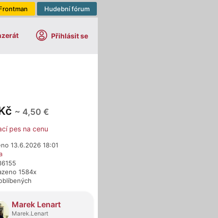
Frontman
Hudební fórum
nzerát
Přihlásit se
 Kč
~ 4,50 €
ací pes na cenu
eno 13.6.2026 18:01
a
36155
azeno 1584x
oblíbených
dejci
Marek Lenart
Marek.Lenart