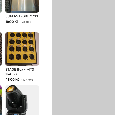
SUPERSTROBE 2700
1900 Kč
~ 78,40 €
STAGE Box - MTS
164-SB
4800 Kč
~ 197,70 €