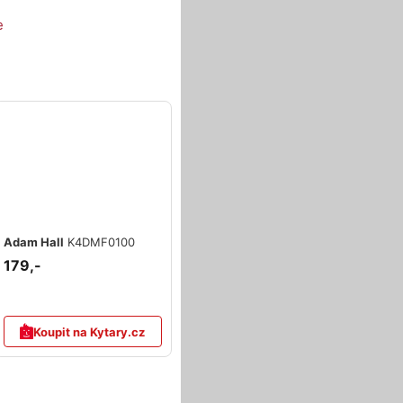
e
Adam Hall
K4DMF0100
179,-
Koupit na Kytary.cz