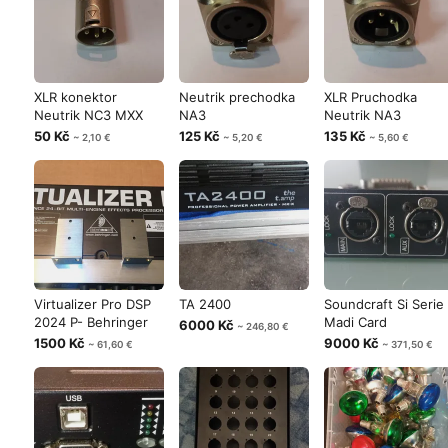
XLR konektor
Neutrik prechodka
XLR Pruchodka
Neutrik NC3 MXX
NA3
Neutrik NA3
50 Kč
125 Kč
135 Kč
~ 2,10 €
~ 5,20 €
~ 5,60 €
Virtualizer Pro DSP
TA 2400
Soundcraft Si Serie
2024 P- Behringer
Madi Card
6000 Kč
~ 246,80 €
1500 Kč
9000 Kč
~ 61,60 €
~ 371,50 €