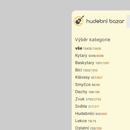
Výběr kategorie
vše
13435
/13426
Kytary
6098
/6098
Baskytary
1001
/1001
Bicí
1303
/1303
Klávesy
827
/827
Smyčce
88
/88
Dechy
199
/199
Zvuk
2755
/2755
Světla
217
/217
Hudebníci
600
/600
Lekce
79
/79
Ostatní
259
/259