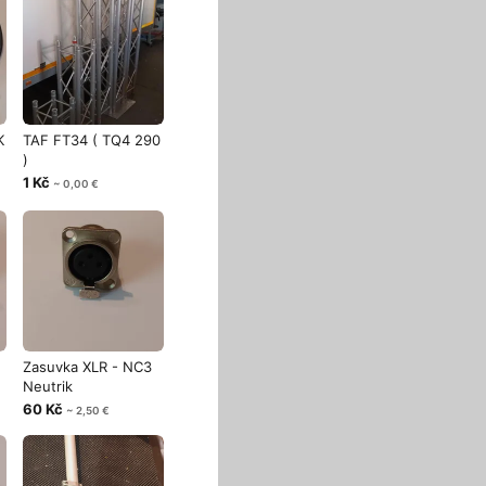
K
TAF FT34 ( TQ4 290
)
1 Kč
~ 0,00 €
Zasuvka XLR - NC3
Neutrik
60 Kč
~ 2,50 €