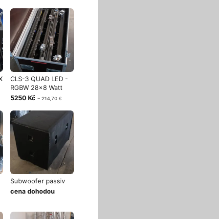
X
CLS-3 QUAD LED -
RGBW 28x8 Watt
5250 Kč
~ 214,70 €
Subwoofer passiv
cena dohodou