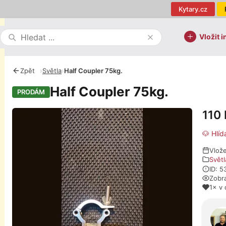
Kytary.cz
Vložit i
Zpět
›
Světla
›
Half Coupler 75kg.
Half Coupler 75kg.
PRODÁM
110
Fotografie
🐶 Hlíd
Vlož
Světl
ID: 5
Zobr
1× v 
O pro