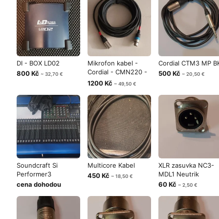
DI - BOX LD02
Mikrofon kabel -
Cordial CTM3 MP B
Cordial - CMN220 -
800 Kč
500 Kč
~ 32,70 €
~ 20,50 €
10m.
1200 Kč
~ 49,50 €
Soundcraft Si
Multicore Kabel
XLR zasuvka NC3-
Performer3
MDL1 Neutrik
450 Kč
~ 18,50 €
cena dohodou
60 Kč
~ 2,50 €