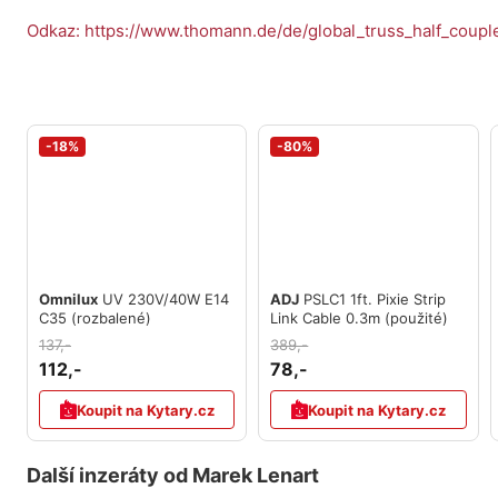
Odkaz: https://www.thomann.de/de/global_truss_half_coupl
-18%
-80%
Omnilux
UV 230V/40W E14
ADJ
PSLC1 1ft. Pixie Strip
C35 (rozbalené)
Link Cable 0.3m (použité)
137,-
389,-
112,-
78,-
Koupit na Kytary.cz
Koupit na Kytary.cz
Další inzeráty od Marek Lenart