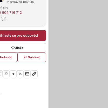
Registrován 10/2016
yškov
 604 716 712
5
0
řihlaste se pro odpověď
Uložit
Hodnotit
Nahlásit
.