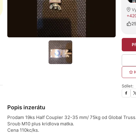
V
+420
2
P
Sdílet:
Popis inzerátu
Prodam 19ks Half Coupler 32-35 mm/ 75kg od Global Truss
Sroub M10 plus kridlova matka.
Cena 110kc/ks.