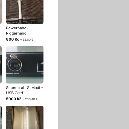
Powerhand-
Riggerhand
800 Kč
~ 32,80 €
Soundcraft Si Madi -
USB Card
5000 Kč
~ 206,40 €