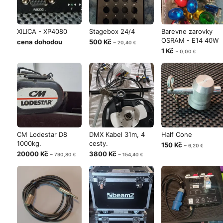
XILICA - XP4080
Stagebox 24/4
Barevne zarovky
OSRAM - E14 40W
cena dohodou
500 Kč
~ 20,40 €
1 Kč
~ 0,00 €
CM Lodestar D8
DMX Kabel 31m, 4
Half Cone
1000kg.
cesty.
150 Kč
~ 6,20 €
20000 Kč
3800 Kč
~ 790,80 €
~ 154,40 €