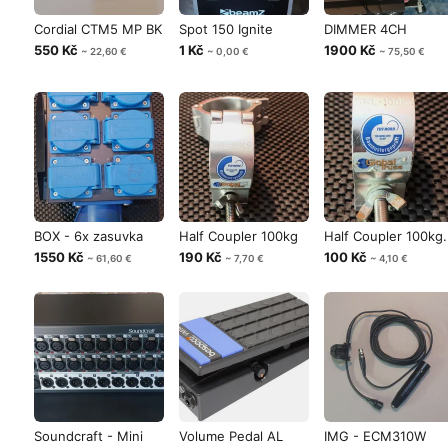
Cordial CTM5 MP BK
Spot 150 Ignite
DIMMER 4CH
550 Kč
1 Kč
1900 Kč
~ 22,60 €
~ 0,00 €
~ 75,50 €
BOX - 6x zasuvka
Half Coupler 100kg
Half Coupler 100kg.
1550 Kč
190 Kč
100 Kč
~ 61,60 €
~ 7,70 €
~ 4,10 €
Soundcraft - Mini
Volume Pedal AL
IMG - ECM310W