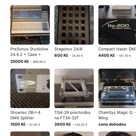
PreSonus Studiolive
Stagebox 24/8
Compact Hazer DM
24.4.2 + Case +
600 Kč
4400 Kč
~ 24,40 €
~ 181,70 €
Software
25000 Kč
~ 989,90 €
Showtec DB-I-4
TQ4-29 prechodka
ChamSys Magic Q -
DMX Splitter
na FT34-32F
Wing
1500 Kč
3600 Kč
cena dohodou
~ 61,60 €
~ 144,20 €