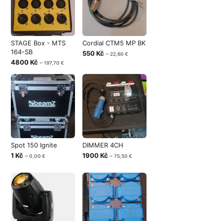
STAGE Box - MTS
Cordial CTM5 MP BK
164-SB
550 Kč
~ 22,60 €
4800 Kč
~ 197,70 €
Spot 150 Ignite
DIMMER 4CH
1 Kč
1900 Kč
~ 0,00 €
~ 75,50 €