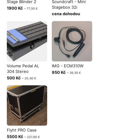
Stage Blinder 2
Soundcraft - Mini
Stagebox 32i
1900 Kč
~ 77,50 €
cena dohodou
Volume Pedal AL
IMG - ECM310W
304 Stereo
950 Kč
~ 39,30 €
500 Kč
~ 20,40 €
Flyht PRO Case
5500 Kč
~ 227,60 €