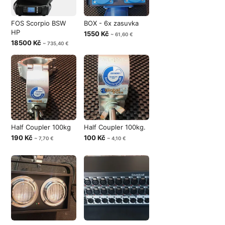
FOS Scorpio BSW
BOX - 6x zasuvka
HP
1550 Kč
~ 61,60 €
18500 Kč
~ 735,40 €
Half Coupler 100kg
Half Coupler 100kg.
190 Kč
100 Kč
~ 7,70 €
~ 4,10 €