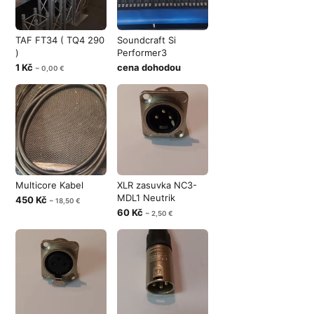
TAF FT34 ( TQ4 290
Soundcraft Si
)
Performer3
1 Kč
cena dohodou
~ 0,00 €
Multicore Kabel
XLR zasuvka NC3-
MDL1 Neutrik
450 Kč
~ 18,50 €
60 Kč
~ 2,50 €