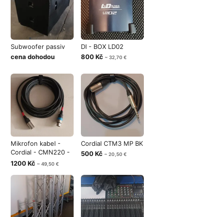
Subwoofer passiv
DI - BOX LD02
cena dohodou
800 Kč
~ 32,70 €
Mikrofon kabel -
Cordial CTM3 MP BK
Cordial - CMN220 -
500 Kč
~ 20,50 €
10m.
1200 Kč
~ 49,50 €