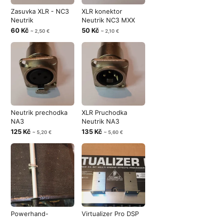
Zasuvka XLR - NC3
XLR konektor
Neutrik
Neutrik NC3 MXX
60 Kč
50 Kč
~ 2,50 €
~ 2,10 €
Neutrik prechodka
XLR Pruchodka
NA3
Neutrik NA3
125 Kč
135 Kč
~ 5,20 €
~ 5,60 €
Powerhand-
Virtualizer Pro DSP