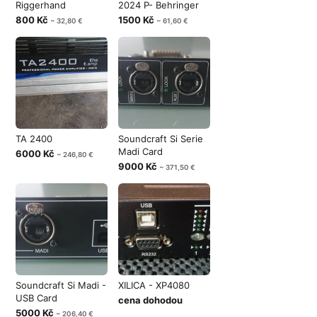
Riggerhand
2024 P- Behringer
800 Kč
1500 Kč
~ 32,80 €
~ 61,60 €
TA 2400
Soundcraft Si Serie
Madi Card
6000 Kč
~ 246,80 €
9000 Kč
~ 371,50 €
Soundcraft Si Madi -
XILICA - XP4080
USB Card
cena dohodou
5000 Kč
~ 206,40 €