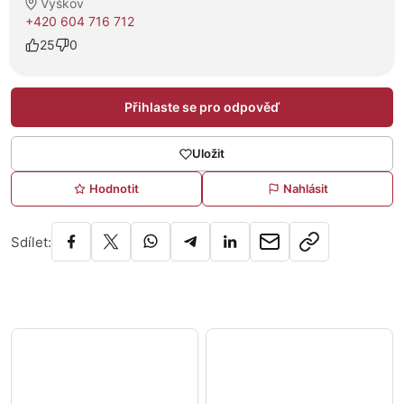
Vyškov
+420 604 716 712
25
0
Přihlaste se pro odpověď
Uložit
Hodnotit
Nahlásit
Sdílet: