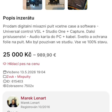
Popis inzerátu
Prodam digitalni mixazni pult vcetne case a software -
Universal control VSL + Studio One + Capture. Dalsi
prislusenstvi - Audio karta do PC + kabel. Svetlo a ochrana
folie na pult. Mix byl pouzivan ve studiu. Vse ve 100% stavu.
25 000 Kč
~ 989,90 €
🐶 Hlídací pes na cenu
Vloženo 13.5.2026 19:04
Zvuk
›
Mixpulty
ID: 615403
Zobrazeno 7502x
O prodejci
Marek Lenart
Marek.Lenart
Registrován 10/2016