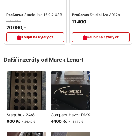
PreSonus
StudioLive 16.0.2 USB
PreSonus
StudioLive AR12c
20 190,-
11 490,-
20 090,-
Koupit na Kytary.cz
Koupit na Kytary.cz
Další inzeráty od Marek Lenart
Stagebox 24/8
Compact Hazer DMX
600 Kč
4400 Kč
~ 24,40 €
~ 181,70 €