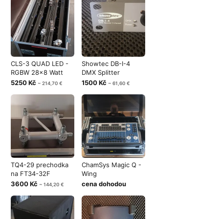
CLS-3 QUAD LED -
Showtec DB-I-4
RGBW 28x8 Watt
DMX Splitter
5250 Kč
1500 Kč
~ 214,70 €
~ 61,60 €
TQ4-29 prechodka
ChamSys Magic Q -
na FT34-32F
Wing
3600 Kč
cena dohodou
~ 144,20 €