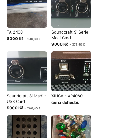
TA 2400
Soundcraft Si Serie
Madi Card
6000 Kč
~ 246,80 €
9000 Kč
~ 371,50 €
Soundcraft Si Madi -
XILICA - XP4080
USB Card
cena dohodou
5000 Kč
~ 206,40 €