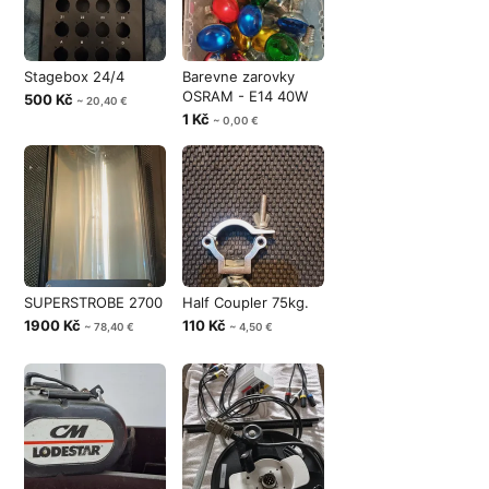
Stagebox 24/4
Barevne zarovky
OSRAM - E14 40W
500 Kč
~ 20,40 €
1 Kč
~ 0,00 €
SUPERSTROBE 2700
Half Coupler 75kg.
1900 Kč
110 Kč
~ 78,40 €
~ 4,50 €