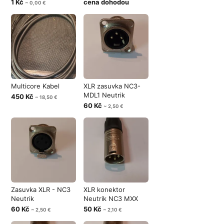
1 Kč
cena dohodou
~ 0,00 €
Multicore Kabel
XLR zasuvka NC3-
MDL1 Neutrik
450 Kč
~ 18,50 €
60 Kč
~ 2,50 €
Zasuvka XLR - NC3
XLR konektor
Neutrik
Neutrik NC3 MXX
60 Kč
50 Kč
~ 2,50 €
~ 2,10 €