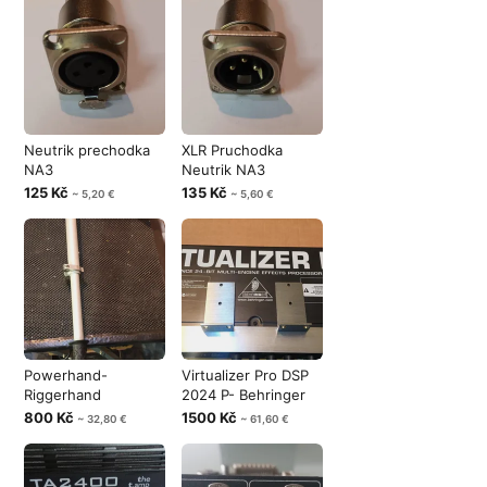
Neutrik prechodka
XLR Pruchodka
NA3
Neutrik NA3
125 Kč
135 Kč
~ 5,20 €
~ 5,60 €
Powerhand-
Virtualizer Pro DSP
Riggerhand
2024 P- Behringer
800 Kč
1500 Kč
~ 32,80 €
~ 61,60 €