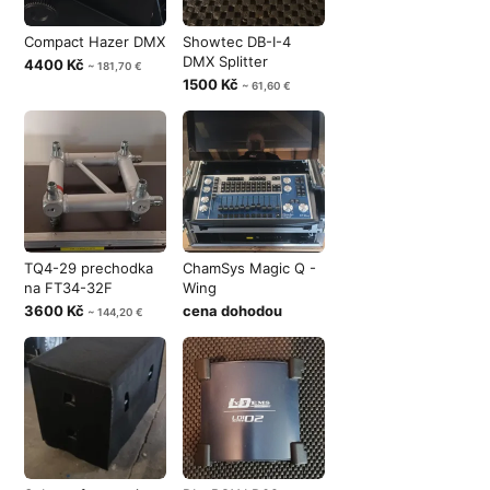
Compact Hazer DMX
Showtec DB-I-4
DMX Splitter
4400 Kč
~ 181,70 €
1500 Kč
~ 61,60 €
TQ4-29 prechodka
ChamSys Magic Q -
na FT34-32F
Wing
3600 Kč
cena dohodou
~ 144,20 €