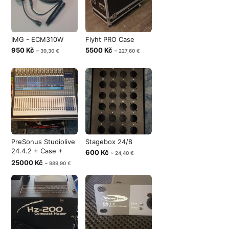
IMG - ECM310W
Flyht PRO Case
950 Kč
5500 Kč
~ 39,30 €
~ 227,60 €
PreSonus Studiolive
Stagebox 24/8
24.4.2 + Case +
600 Kč
~ 24,40 €
Software
25000 Kč
~ 989,90 €