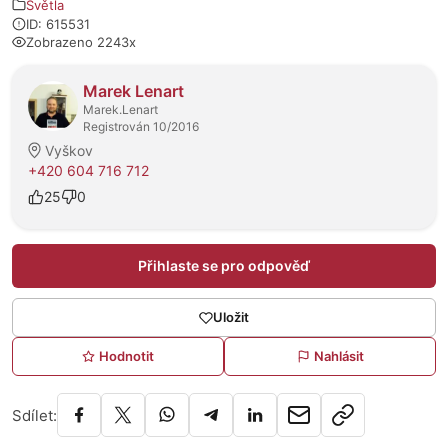
Světla
ID: 615531
Zobrazeno 2243x
O prodejci
Marek Lenart
Marek.Lenart
Registrován 10/2016
Vyškov
+420 604 716 712
25
0
Přihlaste se pro odpověď
Uložit
Hodnotit
Nahlásit
Sdílet: