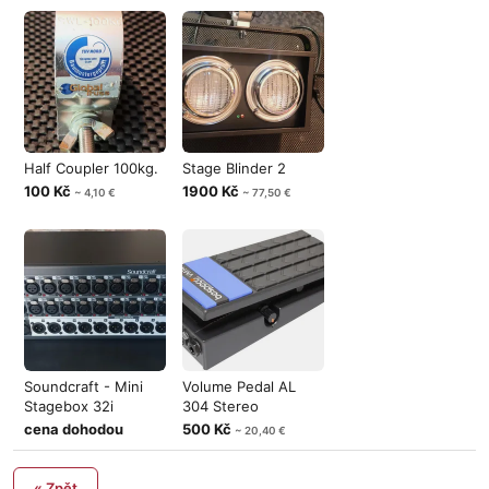
Half Coupler 100kg.
Stage Blinder 2
100 Kč
1900 Kč
~ 4,10 €
~ 77,50 €
Soundcraft - Mini
Volume Pedal AL
Stagebox 32i
304 Stereo
cena dohodou
500 Kč
~ 20,40 €
« Zpět