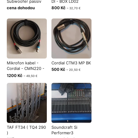
Subwoofer passiv
DI - BOX LD02
cena dohodou
800 Kč
~ 32,70 €
Mikrofon kabel -
Cordial CTM3 MP BK
Cordial - CMN220 -
500 Kč
~ 20,50 €
10m.
1200 Kč
~ 49,50 €
TAF FT34 ( TQ4 290
Soundcraft Si
)
Performer3