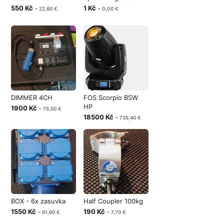
550 Kč
1 Kč
~ 22,60 €
~ 0,00 €
DIMMER 4CH
FOS Scorpio BSW
HP
1900 Kč
~ 75,50 €
18500 Kč
~ 735,40 €
BOX - 6x zasuvka
Half Coupler 100kg
1550 Kč
190 Kč
~ 61,60 €
~ 7,70 €