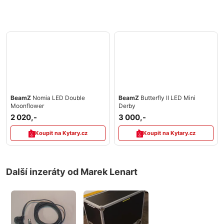
BeamZ
Nomia LED Double
BeamZ
Butterfly II LED Mini
Moonflower
Derby
2 020,-
3 000,-
Koupit na Kytary.cz
Koupit na Kytary.cz
Další inzeráty od Marek Lenart