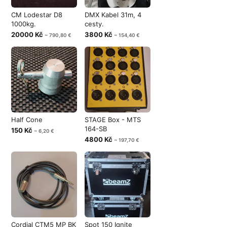
CM Lodestar D8
DMX Kabel 31m, 4
1000kg.
cesty.
20000 Kč
3800 Kč
~ 790,80 €
~ 154,40 €
Half Cone
STAGE Box - MTS
164-SB
150 Kč
~ 6,20 €
4800 Kč
~ 197,70 €
Cordial CTM5 MP BK
Spot 150 Ignite