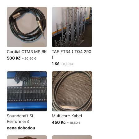
Cordial CTM3 MP BK
TAF FT34 ( TQ4 290
)
500 Kč
~ 20,50 €
1 Kč
~ 0,00 €
Soundcraft Si
Multicore Kabel
Performer3
450 Kč
~ 18,50 €
cena dohodou