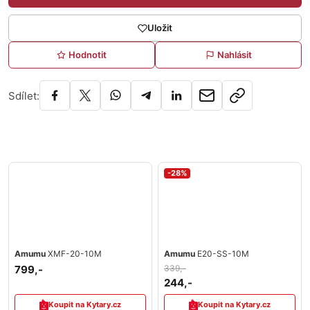
Uložit
Hodnotit
Nahlásit
Sdílet:
-28%
Amumu
XMF-20-10M
Amumu
E20-SS-10M
799,-
339,-
244,-
Koupit na Kytary.cz
Koupit na Kytary.cz