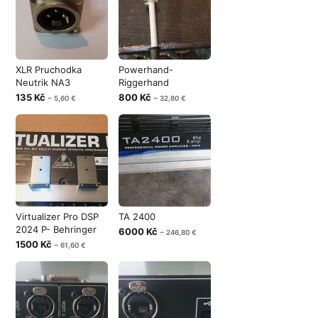
XLR Pruchodka
Powerhand-
Neutrik NA3
Riggerhand
135 Kč
800 Kč
~ 5,60 €
~ 32,80 €
Virtualizer Pro DSP
TA 2400
2024 P- Behringer
6000 Kč
~ 246,80 €
1500 Kč
~ 61,60 €