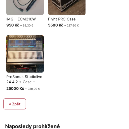
IMG - ECM310W
Flyht PRO Case
950 Kč
5500 Kč
~ 39,30 €
~ 227,60 €
PreSonus Studiolive
24.4.2 + Case +
Software
25000 Kč
~ 989,90 €
« Zpět
Naposledy prohlížené