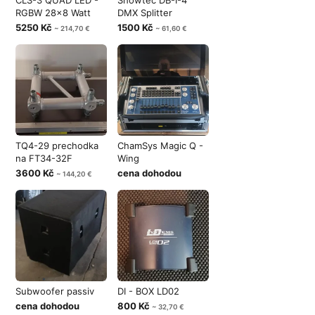
CLS-3 QUAD LED -
Showtec DB-I-4
RGBW 28x8 Watt
DMX Splitter
5250 Kč
1500 Kč
~ 214,70 €
~ 61,60 €
TQ4-29 prechodka
ChamSys Magic Q -
na FT34-32F
Wing
3600 Kč
cena dohodou
~ 144,20 €
Subwoofer passiv
DI - BOX LD02
cena dohodou
800 Kč
~ 32,70 €