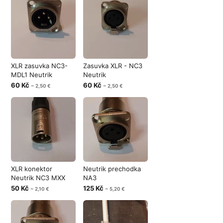
XLR zasuvka NC3-
Zasuvka XLR - NC3
MDL1 Neutrik
Neutrik
60 Kč
60 Kč
~ 2,50 €
~ 2,50 €
XLR konektor
Neutrik prechodka
Neutrik NC3 MXX
NA3
50 Kč
125 Kč
~ 2,10 €
~ 5,20 €