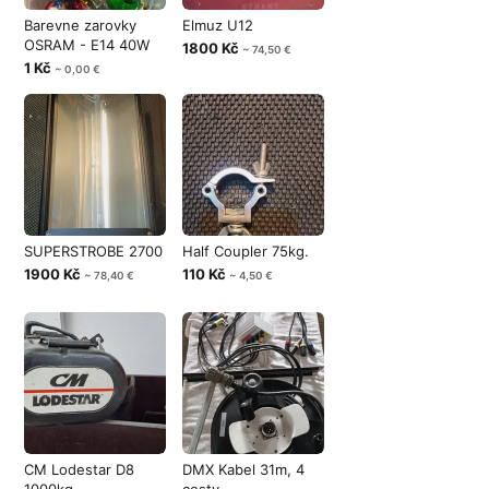
Barevne zarovky
Elmuz U12
OSRAM - E14 40W
1800 Kč
~ 74,50 €
1 Kč
~ 0,00 €
SUPERSTROBE 2700
Half Coupler 75kg.
1900 Kč
110 Kč
~ 78,40 €
~ 4,50 €
CM Lodestar D8
DMX Kabel 31m, 4