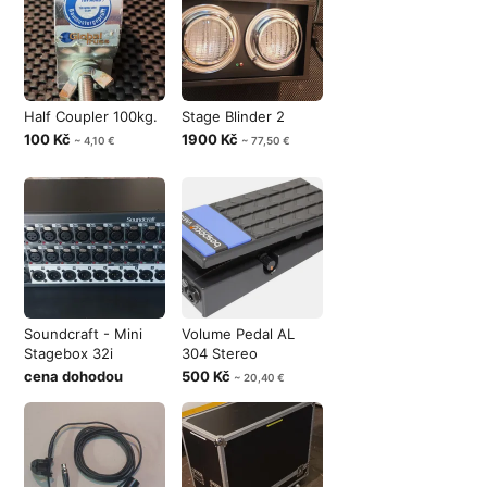
Half Coupler 100kg.
Stage Blinder 2
100 Kč
1900 Kč
~ 4,10 €
~ 77,50 €
Soundcraft - Mini
Volume Pedal AL
Stagebox 32i
304 Stereo
cena dohodou
500 Kč
~ 20,40 €