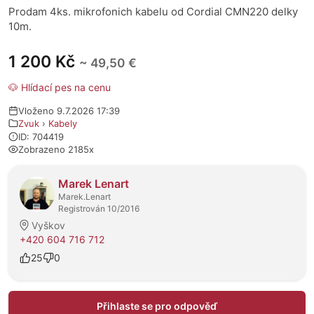
Prodam 4ks. mikrofonich kabelu od Cordial CMN220 delky
10m.
1 200 Kč
~ 49,50 €
🐶 Hlídací pes na cenu
Vloženo 9.7.2026 17:39
Zvuk
›
Kabely
ID: 704419
Zobrazeno 2185x
O prodejci
Marek Lenart
Marek.Lenart
Registrován 10/2016
Vyškov
+420 604 716 712
25
0
Přihlaste se pro odpověď