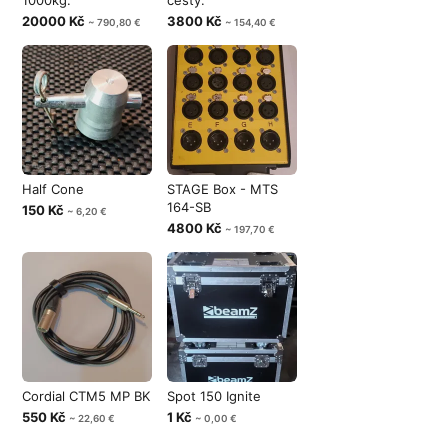
1000kg.
cesty.
20000 Kč
3800 Kč
~ 790,80 €
~ 154,40 €
Half Cone
STAGE Box - MTS
164-SB
150 Kč
~ 6,20 €
4800 Kč
~ 197,70 €
Cordial CTM5 MP BK
Spot 150 Ignite
550 Kč
1 Kč
~ 22,60 €
~ 0,00 €