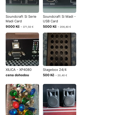
Soundcraft Si Serie
Soundcraft Si Madi -
Madi Card
USB Card
9000 Kč
5000 Kč
~ 371,50 €
~ 206,40 €
XILICA - XP4080
Stagebox 24/4
cena dohodou
500 Kč
~ 20,40 €