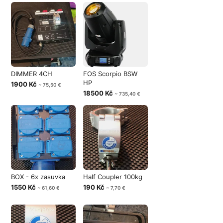
DIMMER 4CH
FOS Scorpio BSW
HP
1900 Kč
~ 75,50 €
18500 Kč
~ 735,40 €
BOX - 6x zasuvka
Half Coupler 100kg
1550 Kč
190 Kč
~ 61,60 €
~ 7,70 €