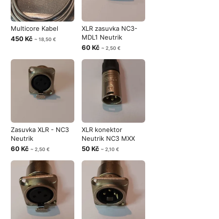
Multicore Kabel
XLR zasuvka NC3-
MDL1 Neutrik
450 Kč
~ 18,50 €
60 Kč
~ 2,50 €
Zasuvka XLR - NC3
XLR konektor
Neutrik
Neutrik NC3 MXX
60 Kč
50 Kč
~ 2,50 €
~ 2,10 €