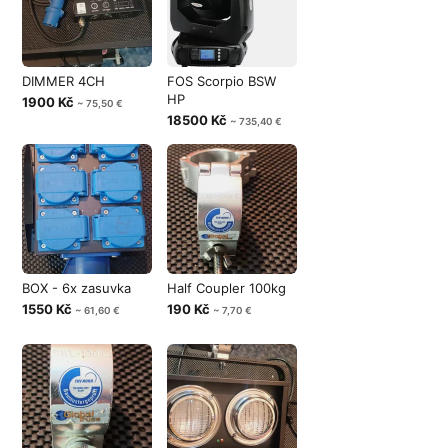
DIMMER 4CH
FOS Scorpio BSW
HP
1900 Kč
~ 75,50 €
18500 Kč
~ 735,40 €
BOX - 6x zasuvka
Half Coupler 100kg
1550 Kč
190 Kč
~ 61,60 €
~ 7,70 €