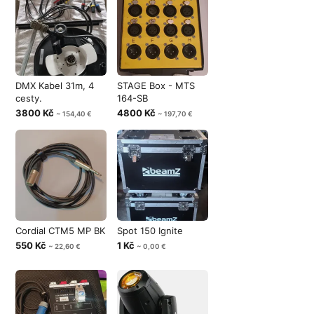
DMX Kabel 31m, 4
STAGE Box - MTS
cesty.
164-SB
3800 Kč
4800 Kč
~ 154,40 €
~ 197,70 €
Cordial CTM5 MP BK
Spot 150 Ignite
550 Kč
1 Kč
~ 22,60 €
~ 0,00 €