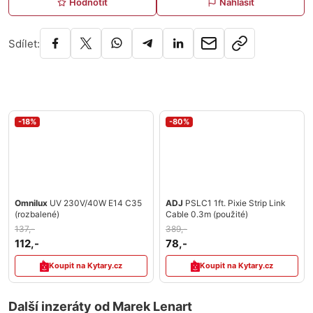
Hodnotit
Nahlásit
Sdílet:
-18%
-80%
Omnilux
UV 230V/40W E14 C35
ADJ
PSLC1 1ft. Pixie Strip Link
(rozbalené)
Cable 0.3m (použité)
137,-
389,-
112,-
78,-
Koupit na Kytary.cz
Koupit na Kytary.cz
Další inzeráty od Marek Lenart