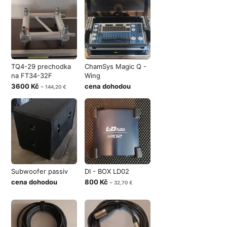
TQ4-29 prechodka
ChamSys Magic Q -
na FT34-32F
Wing
3600 Kč
cena dohodou
~ 144,20 €
Subwoofer passiv
DI - BOX LD02
cena dohodou
800 Kč
~ 32,70 €