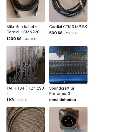
Mikrofon kabel -
Cordial CTM3 MP BK
Cordial - CMN220 -
500 Kč
~ 20,50 €
10m.
1200 Kč
~ 49,50 €
TAF FT34 ( TQ4 290
Soundcraft Si
)
Performer3
1 Kč
cena dohodou
~ 0,00 €