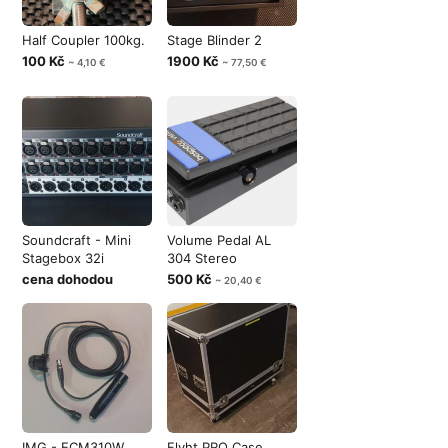
Half Coupler 100kg.
Stage Blinder 2
100 Kč
1900 Kč
~ 4,10 €
~ 77,50 €
Soundcraft - Mini
Volume Pedal AL
Stagebox 32i
304 Stereo
cena dohodou
500 Kč
~ 20,40 €
IMG - ECM310W
Flyht PRO Case