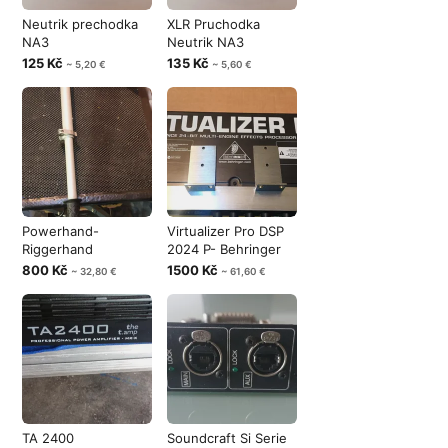
Neutrik prechodka
XLR Pruchodka
NA3
Neutrik NA3
125 Kč
135 Kč
~ 5,20 €
~ 5,60 €
Powerhand-
Virtualizer Pro DSP
Riggerhand
2024 P- Behringer
800 Kč
1500 Kč
~ 32,80 €
~ 61,60 €
TA 2400
Soundcraft Si Serie