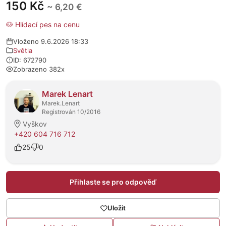
150 Kč
~ 6,20 €
🐶 Hlídací pes na cenu
Vloženo 9.6.2026 18:33
Světla
ID: 672790
Zobrazeno 382x
O prodejci
Marek Lenart
Marek.Lenart
Registrován 10/2016
Vyškov
+420 604 716 712
25
0
Přihlaste se pro odpověď
Uložit