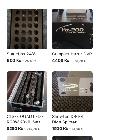
Stagebox 24/8
Compact Hazer DMX
600 Kč
4400 Kč
~ 24,40 €
~ 181,70 €
CLS-3 QUAD LED -
Showtec DB-I-4
RGBW 28x8 Watt
DMX Splitter
5250 Kč
1500 Kč
~ 214,70 €
~ 61,60 €