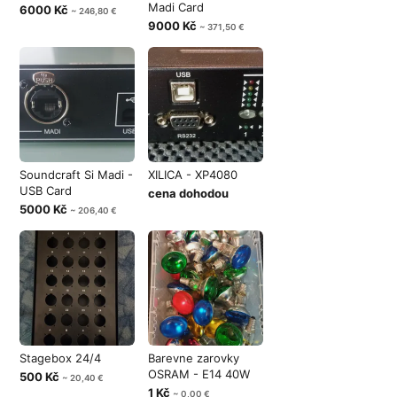
Madi Card
6000 Kč
~ 246,80 €
9000 Kč
~ 371,50 €
Soundcraft Si Madi -
XILICA - XP4080
USB Card
cena dohodou
5000 Kč
~ 206,40 €
Stagebox 24/4
Barevne zarovky
OSRAM - E14 40W
500 Kč
~ 20,40 €
1 Kč
~ 0,00 €