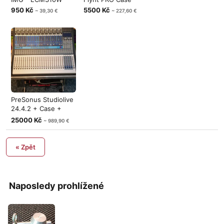
950 Kč
5500 Kč
~ 39,30 €
~ 227,60 €
PreSonus Studiolive
24.4.2 + Case +
Software
25000 Kč
~ 989,90 €
« Zpět
Naposledy prohlížené