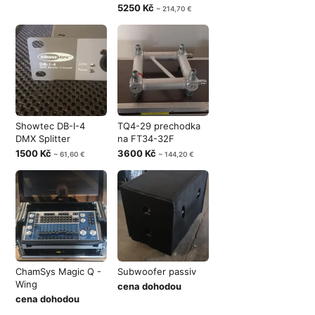
5250 Kč
~ 214,70 €
Showtec DB-I-4
TQ4-29 prechodka
DMX Splitter
na FT34-32F
1500 Kč
3600 Kč
~ 61,60 €
~ 144,20 €
ChamSys Magic Q -
Subwoofer passiv
Wing
cena dohodou
cena dohodou