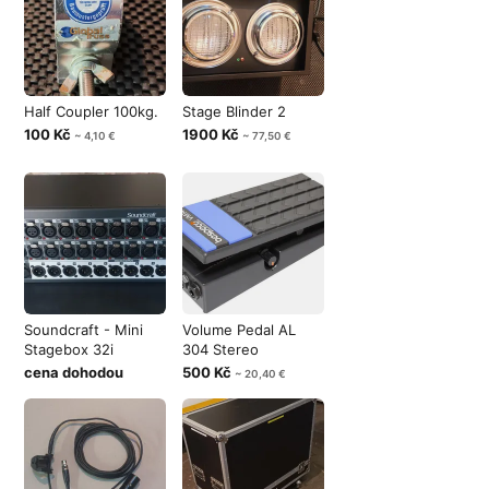
Half Coupler 100kg.
Stage Blinder 2
100 Kč
1900 Kč
~ 4,10 €
~ 77,50 €
Soundcraft - Mini
Volume Pedal AL
Stagebox 32i
304 Stereo
cena dohodou
500 Kč
~ 20,40 €