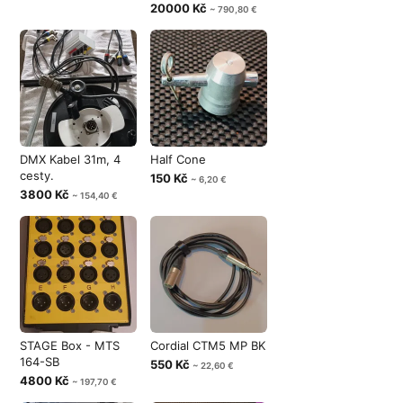
20000 Kč
~ 790,80 €
DMX Kabel 31m, 4
Half Cone
cesty.
150 Kč
~ 6,20 €
3800 Kč
~ 154,40 €
STAGE Box - MTS
Cordial CTM5 MP BK
164-SB
550 Kč
~ 22,60 €
4800 Kč
~ 197,70 €