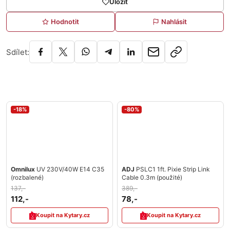
Uložit
Hodnotit
Nahlásit
Sdílet:
-18%
-80%
Omnilux
UV 230V/40W E14 C35
ADJ
PSLC1 1ft. Pixie Strip Link
(rozbalené)
Cable 0.3m (použité)
137,-
389,-
112,-
78,-
Koupit na Kytary.cz
Koupit na Kytary.cz