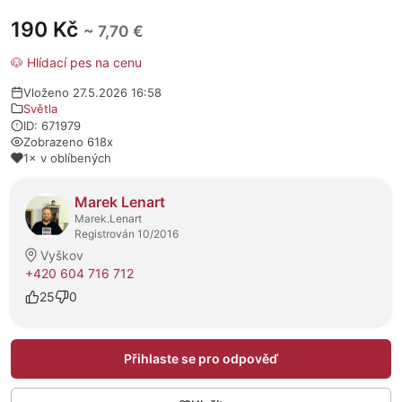
190 Kč
~ 7,70 €
🐶 Hlídací pes na cenu
Vloženo 27.5.2026 16:58
Světla
ID: 671979
Zobrazeno 618x
1× v oblíbených
O prodejci
Marek Lenart
Marek.Lenart
Registrován 10/2016
Vyškov
+420 604 716 712
25
0
Přihlaste se pro odpověď