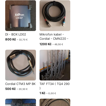
DI - BOX LD02
Mikrofon kabel -
Cordial - CMN220 -
800 Kč
~ 32,70 €
10m.
1200 Kč
~ 49,50 €
Cordial CTM3 MP BK
TAF FT34 ( TQ4 290
)
500 Kč
~ 20,50 €
1 Kč
~ 0,00 €