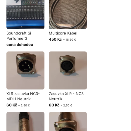
Soundcraft Si
Multicore Kabel
Performer3
450 Kč
~ 18,50 €
cena dohodou
XLR zasuvka NC3-
Zasuvka XLR - NC3
MDL1 Neutrik
Neutrik
60 Kč
60 Kč
~ 2,50 €
~ 2,50 €