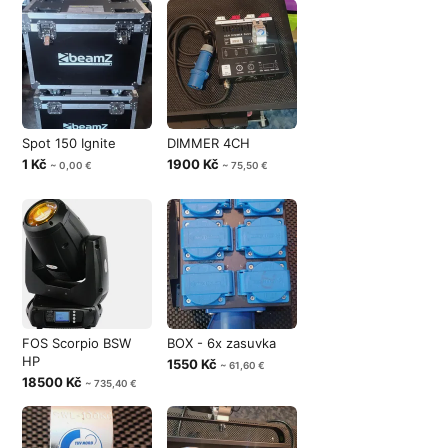
Spot 150 Ignite
DIMMER 4CH
1 Kč
1900 Kč
~ 0,00 €
~ 75,50 €
FOS Scorpio BSW
BOX - 6x zasuvka
HP
1550 Kč
~ 61,60 €
18500 Kč
~ 735,40 €