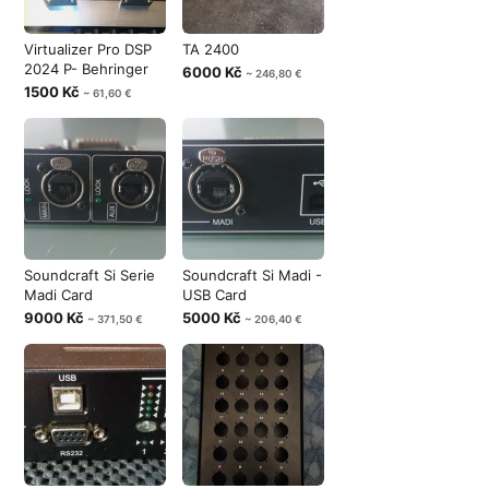
Virtualizer Pro DSP
TA 2400
2024 P- Behringer
6000 Kč
~ 246,80 €
1500 Kč
~ 61,60 €
Soundcraft Si Serie
Soundcraft Si Madi -
Madi Card
USB Card
9000 Kč
5000 Kč
~ 371,50 €
~ 206,40 €