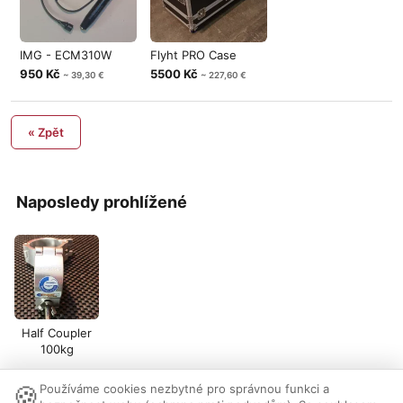
IMG - ECM310W
Flyht PRO Case
950 Kč
5500 Kč
~ 39,30 €
~ 227,60 €
« Zpět
Naposledy prohlížené
Half Coupler
100kg
🍪
Používáme cookies nezbytné pro správnou funkci a
Nastavení cookies
|
Vzhled:
světlý
tmavý
|
Kontakt