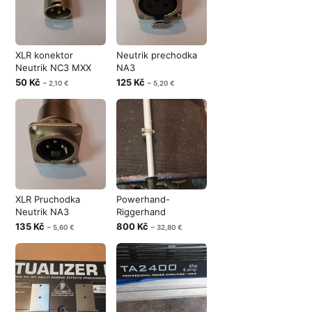
XLR konektor
Neutrik prechodka
Neutrik NC3 MXX
NA3
50 Kč
125 Kč
~ 2,10 €
~ 5,20 €
XLR Pruchodka
Powerhand-
Neutrik NA3
Riggerhand
135 Kč
800 Kč
~ 5,60 €
~ 32,80 €