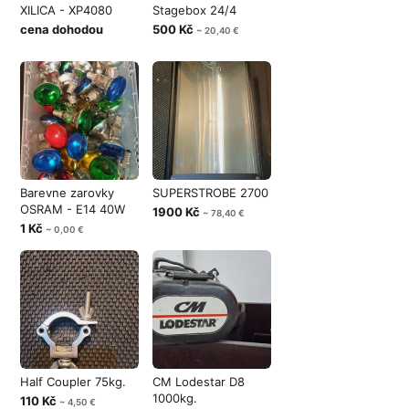
XILICA - XP4080
Stagebox 24/4
cena dohodou
500 Kč
~ 20,40 €
Barevne zarovky
SUPERSTROBE 2700
OSRAM - E14 40W
1900 Kč
~ 78,40 €
1 Kč
~ 0,00 €
Half Coupler 75kg.
CM Lodestar D8
1000kg.
110 Kč
~ 4,50 €