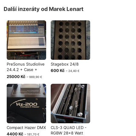
Další inzeráty od Marek Lenart
PreSonus Studiolive
Stagebox 24/8
24.4.2 + Case +
600 Kč
~ 24,40 €
Software
25000 Kč
~ 989,90 €
Compact Hazer DMX
CLS-3 QUAD LED -
RGBW 28x8 Watt
4400 Kč
~ 181,70 €