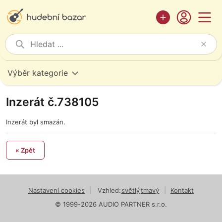
Výběr kategorie
Inzerát č.738105
Inzerát byl smazán.
« Zpět
Nastavení cookies
|
Vzhled:
světlý
tmavý
|
Kontakt
© 1999-2026 AUDIO PARTNER s.r.o.