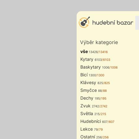
Výběr kategorie
vše
13426
/13416
Kytary
6103
/6103
Baskytary
1006
/1006
Bicí
1300
/1300
Klávesy
825
/825
Smyčce
88
/88
Dechy
195
/195
Zvuk
2742
/2742
Světla
215
/215
Hudebníci
607
/607
Lekce
79
/79
Ostatní
256
/256