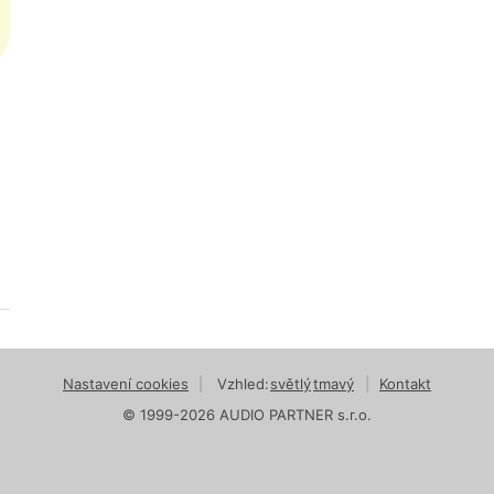
Nastavení cookies
|
Vzhled:
světlý
tmavý
|
Kontakt
© 1999-2026 AUDIO PARTNER s.r.o.