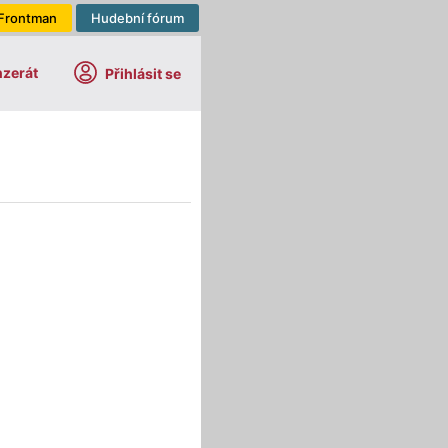
Frontman
Hudební fórum
nzerát
Přihlásit se