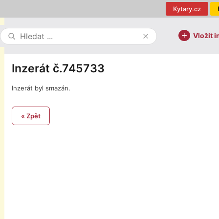
Kytary.cz
Vložit i
Inzerát č.745733
Inzerát byl smazán.
« Zpět