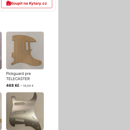
Koupit na Kytary.cz
Pickguard pre
TELECASTER
prírodný dub
468 Kč
~ 19,00 €