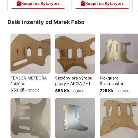
Koupit na Kytary.cz
Koupit na Kytary.cz
Další inzeráty od Marek Fabo
FENDER METEORA
Šablóny pre výrobu
Pickguard
šablóna
gitary - AKCIA 2+1
Stratocaster
zdarma
brúseny hliník zlatý
653 Kč
653 Kč
725 Kč
~ 27,00 €
~ 27,00 €
~ 30,00 €