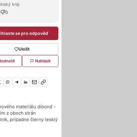
linský kraj
9
0
řihlaste se pro odpověď
Uložit
Hodnotit
Nahlásit
vového materiálu dibond -
ým z oboch strán
iník, prípadne čierny lesklý