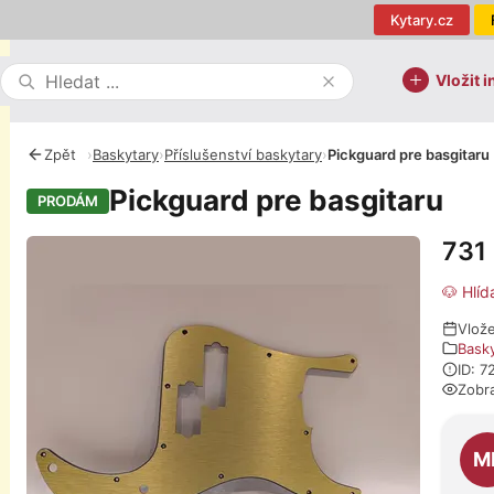
Kytary.cz
Vložit i
Zpět
›
Baskytary
›
Příslušenství baskytary
›
Pickguard pre basgitaru
Pickguard pre basgitaru
PRODÁM
731
Fotografie
🐶 Hlíd
Vlož
Bask
ID: 7
Zobr
O pro
M