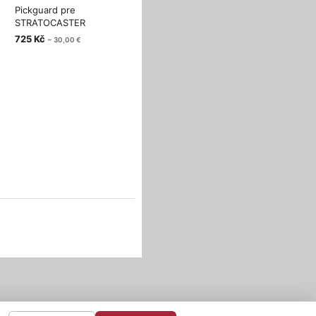
Pickguard pre
STRATOCASTER
brúsený hliník
725 Kč
~ 30,00 €