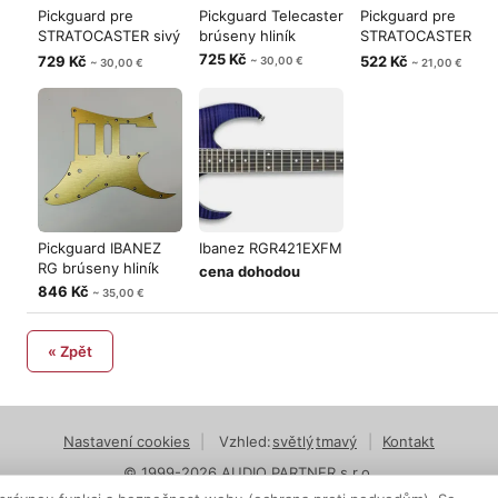
Pickguard pre
Pickguard Telecaster
Pickguard pre
STRATOCASTER sivý
brúseny hliník
STRATOCASTER
hliník
prírodný dub
725 Kč
729 Kč
522 Kč
~ 30,00 €
~ 30,00 €
~ 21,00 €
Pickguard IBANEZ
Ibanez RGR421EXFM
RG brúseny hliník
cena dohodou
846 Kč
~ 35,00 €
« Zpět
Nastavení cookies
|
Vzhled:
světlý
tmavý
|
Kontakt
© 1999-2026 AUDIO PARTNER s.r.o.