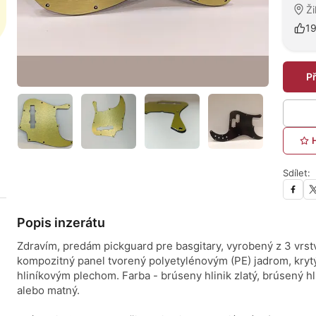
Ži
1
P
Sdílet:
Popis inzerátu
Zdravím, predám pickguard pre basgitary, vyrobený z 3 vrst
kompozitný panel tvorený polyetylénovým (PE) jadrom, kryt
hliníkovým plechom. Farba - brúseny hlinik zlatý, brúsený hl
alebo matný.