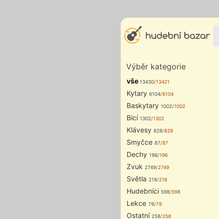
Výběr kategorie
vše
13430
/13421
Kytary
6104
/6104
Baskytary
1002
/1002
Bicí
1302
/1302
Klávesy
828
/828
Smyčce
87
/87
Dechy
196
/196
Zvuk
2749
/2749
Světla
218
/218
Hudebníci
598
/598
Lekce
79
/79
Ostatní
258
/258