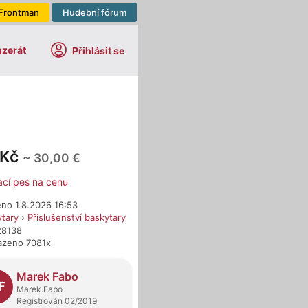
Frontman
Hudební fórum
nzerát
Přihlásit se
 Kč
~ 30,00 €
ací pes na cenu
eno 1.8.2026 16:53
ytary
›
Příslušenství baskytary
28138
azeno 7081x
dejci
Marek Fabo
F
Marek.Fabo
Registrován 02/2019