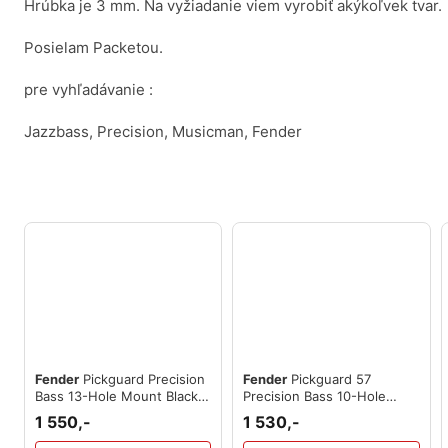
Hrúbka je 3 mm. Na vyžiadanie viem vyrobiť akýkoľvek tvar.
Posielam Packetou.
pre vyhľadávanie :
Jazzbass, Precision, Musicman, Fender
Fender
Pickguard Precision
Fender
Pickguard 57
Bass 13-Hole Mount Black
Precision Bass 10-Hole
3-Ply
Mount Gold Anodized 1-Ply
1 550,-
1 530,-