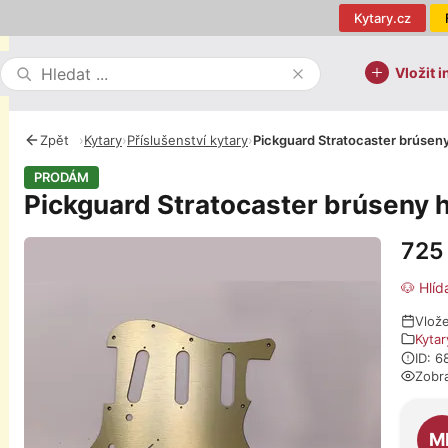
Kytary.cz
Vložit i
Zpět
›
Kytary
›
Příslušenství kytary
›
Pickguard Stratocaster brúseny 
PRODÁM
Pickguard Stratocaster brúseny hl
725
Fotografie
🐶 Hlíd
Vlož
Kytar
ID: 
Zobr
O pro
M