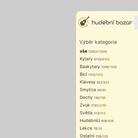
Výběr kategorie
vše
13452
/13442
Kytary
6103
/6103
Baskytary
1006
/1006
Bicí
1310
/1310
Klávesy
822
/822
Smyčce
90
/90
Dechy
195
/195
Zvuk
2761
/2761
Světla
213
/213
Hudebníci
606
/606
Lekce
78
/78
Ostatní
258
/258