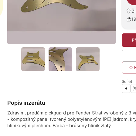
Ži
1
P
Sdílet:
Popis inzerátu
Zdravím, predám pickguard pre Fender Strat vyrobený z 3 v
- kompozitný panel tvorený polyetylénovým (PE) jadrom, kr
hliníkovým plechom. Farba - brúseny hlinik zlatý.