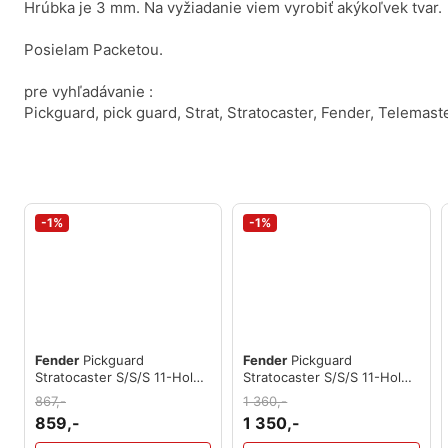
Hrúbka je 3 mm. Na vyžiadanie viem vyrobiť akýkoľvek tvar.
Posielam Packetou.
pre vyhľadávanie :
Pickguard, pick guard, Strat, Stratocaster, Fender, Telemaste
-1%
-1%
Fender
Pickguard
Fender
Pickguard
Stratocaster S/S/S 11-Hole
Stratocaster S/S/S 11-Hole
Mount Black B/W/B 3-Ply
Mount Tortoise Shell 4-Ply
867,-
1 360,-
859,-
1 350,-