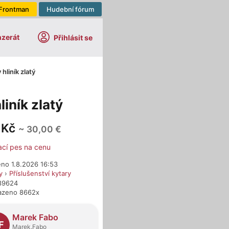
Frontman
Hudební fórum
nzerát
Přihlásit se
hliník zlatý
iník zlatý
 Kč
~ 30,00 €
ací pes na cenu
eno 1.8.2026 16:53
y
›
Příslušenství kytary
689624
azeno 8662x
dejci
Marek Fabo
F
Marek.Fabo