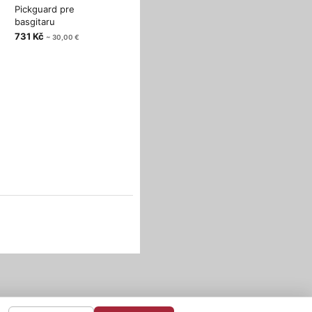
Pickguard pre
basgitaru
731 Kč
~ 30,00 €