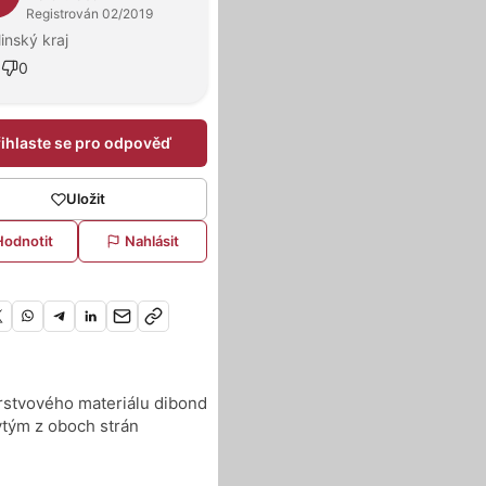
Registrován 02/2019
linský kraj
9
0
řihlaste se pro odpověď
Uložit
Hodnotit
Nahlásit
rstvového materiálu dibond
ytým z oboch strán