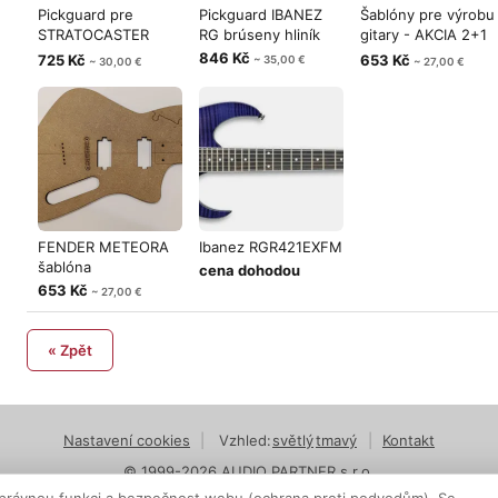
Pickguard pre
Pickguard IBANEZ
Šablóny pre výrobu
STRATOCASTER
RG brúseny hliník
gitary - AKCIA 2+1
brúsený hliník
zdarma
846 Kč
725 Kč
653 Kč
~ 35,00 €
~ 30,00 €
~ 27,00 €
FENDER METEORA
Ibanez RGR421EXFM
šablóna
cena dohodou
653 Kč
~ 27,00 €
« Zpět
Nastavení cookies
|
Vzhled:
světlý
tmavý
|
Kontakt
© 1999-2026 AUDIO PARTNER s.r.o.