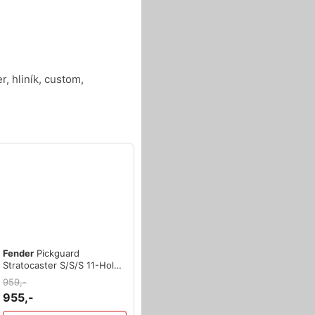
r, hliník, custom,
Fender
Pickguard
Stratocaster S/S/S 11-Hole
Mount Parchment P/B/P 3-
959,-
Pl
955,-