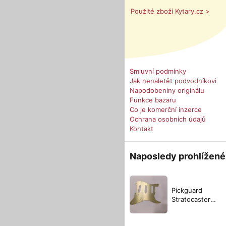
Použité zboží Kytary.cz >
Smluvní podmínky
Jak nenaletět podvodníkovi
Napodobeniny originálu
Funkce bazaru
Co je komerční inzerce
Ochrana osobních údajů
Kontakt
Naposledy prohlížené
Pickguard
Stratocaster
brúseny hliník
zlatý