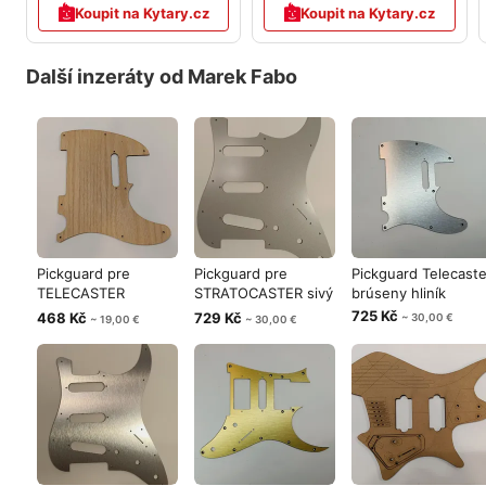
Koupit na Kytary.cz
Koupit na Kytary.cz
Další inzeráty od Marek Fabo
Pickguard pre
Pickguard pre
Pickguard Telecaste
TELECASTER
STRATOCASTER sivý
brúseny hliník
prírodný dub
hliník
725 Kč
468 Kč
729 Kč
~ 30,00 €
~ 19,00 €
~ 30,00 €