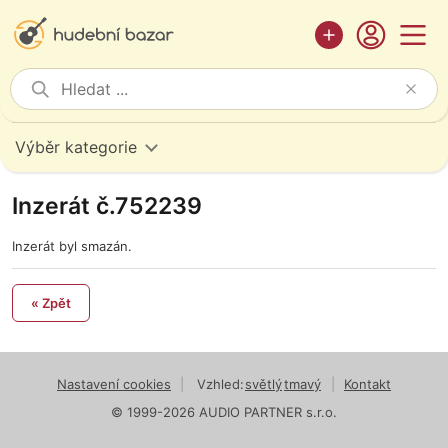
Výběr kategorie
Inzerát č.752239
Inzerát byl smazán.
« Zpět
Nastavení cookies
|
Vzhled:
světlý
tmavý
|
Kontakt
© 1999-2026 AUDIO PARTNER s.r.o.