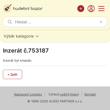
Výběr kategorie
Inzerát č.753187
Inzerát byl smazán.
« Zpět
Nastavení cookies
|
Vzhled:
světlý
tmavý
|
Kontakt
© 1999-2026 AUDIO PARTNER s.r.o.