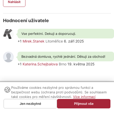
Nahlásit
Hodnocení uživatele
Vse perfektni. Dekuji a doporucuji.
+1
Mirek.Stanek
Litoměřice
6. září 2025
Bezvadná domluva, rychlé jednání. Děkuji za obchod!
+1
Katerina.Schejbalova
Brno
19. května 2025
🍪
Používáme cookies nezbytné pro správnou funkci a
Nastavení cookies
|
Vzhled:
světlý
tmavý
|
Kontakt
bezpečnost webu (ochrana proti podvodům). Se souhlasem
© 1999-2026 AUDIO PARTNER s.r.o.
také cookies pro měření návštěvnosti.
Více informací
Jen nezbytné
Přijmout vše