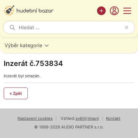
Výběr kategorie
Inzerát č.753834
Inzerát byl smazán.
« Zpět
Nastavení cookies
|
Vzhled:
světlý
tmavý
|
Kontakt
© 1999-2026 AUDIO PARTNER s.r.o.