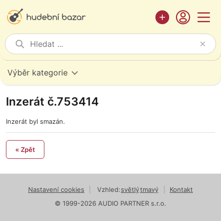
Výběr kategorie
Inzerát č.753414
Inzerát byl smazán.
« Zpět
Nastavení cookies
|
Vzhled:
světlý
tmavý
|
Kontakt
© 1999-2026 AUDIO PARTNER s.r.o.