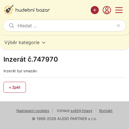
Výběr kategorie
Inzerát č.747970
Inzerát byl smazán.
« Zpět
Nastavení cookies
|
Vzhled:
světlý
tmavý
|
Kontakt
© 1999-2026 AUDIO PARTNER s.r.o.