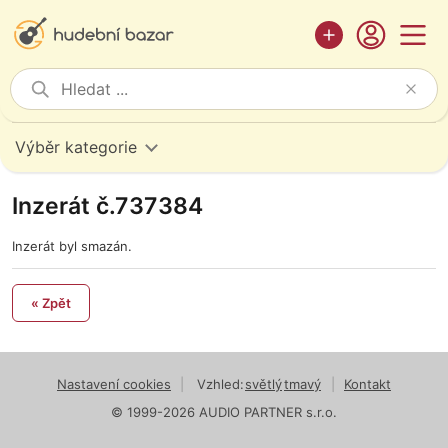
Výběr kategorie
Inzerát č.737384
Inzerát byl smazán.
« Zpět
Nastavení cookies
|
Vzhled:
světlý
tmavý
|
Kontakt
© 1999-2026 AUDIO PARTNER s.r.o.