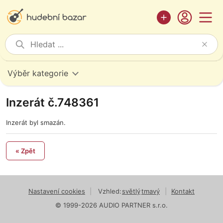
Výběr kategorie
Inzerát č.748361
Inzerát byl smazán.
« Zpět
Nastavení cookies
|
Vzhled:
světlý
tmavý
|
Kontakt
© 1999-2026 AUDIO PARTNER s.r.o.