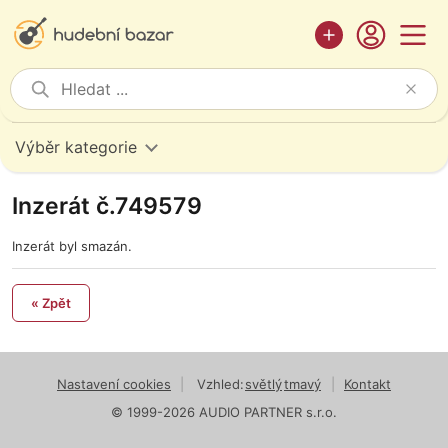
Výběr kategorie
Inzerát č.749579
Inzerát byl smazán.
« Zpět
Nastavení cookies
|
Vzhled:
světlý
tmavý
|
Kontakt
© 1999-2026 AUDIO PARTNER s.r.o.