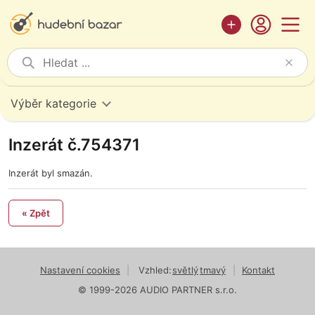
Výběr kategorie
Inzerát č.754371
Inzerát byl smazán.
« Zpět
Nastavení cookies
|
Vzhled:
světlý
tmavý
|
Kontakt
© 1999-2026 AUDIO PARTNER s.r.o.