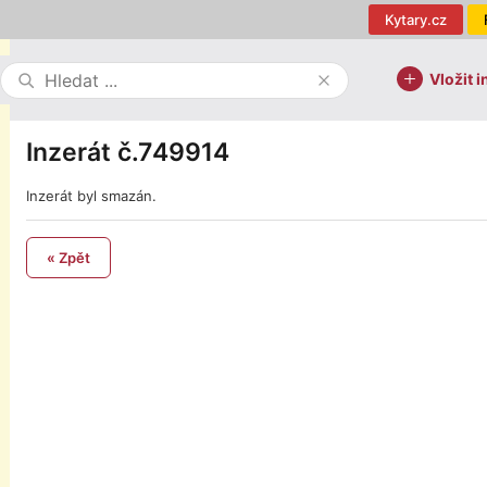
Kytary.cz
Vložit i
Inzerát č.749914
Inzerát byl smazán.
« Zpět