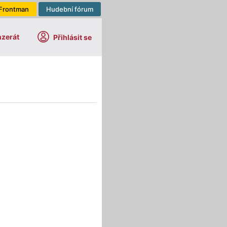
Frontman
Hudební fórum
nzerát
Přihlásit se