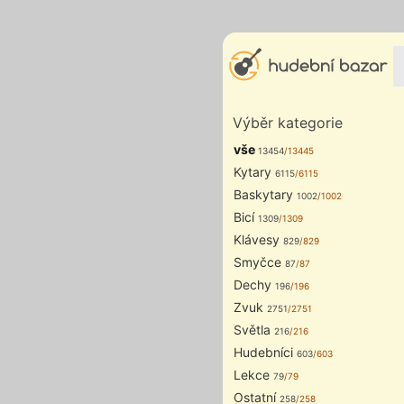
Výběr kategorie
vše
13454
/13445
Kytary
6115
/6115
Baskytary
1002
/1002
Bicí
1309
/1309
Klávesy
829
/829
Smyčce
87
/87
Dechy
196
/196
Zvuk
2751
/2751
Světla
216
/216
Hudebníci
603
/603
Lekce
79
/79
Ostatní
258
/258