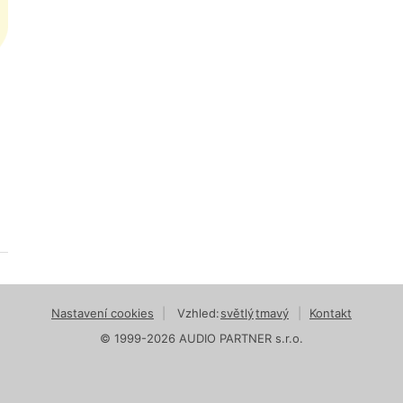
Nastavení cookies
|
Vzhled:
světlý
tmavý
|
Kontakt
© 1999-2026 AUDIO PARTNER s.r.o.