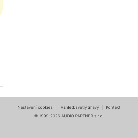
Nastavení cookies
|
Vzhled:
světlý
tmavý
|
Kontakt
© 1999-2026 AUDIO PARTNER s.r.o.