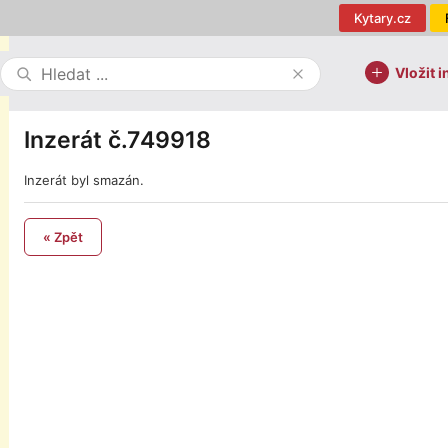
Kytary.cz
Vložit i
Inzerát č.749918
Inzerát byl smazán.
« Zpět