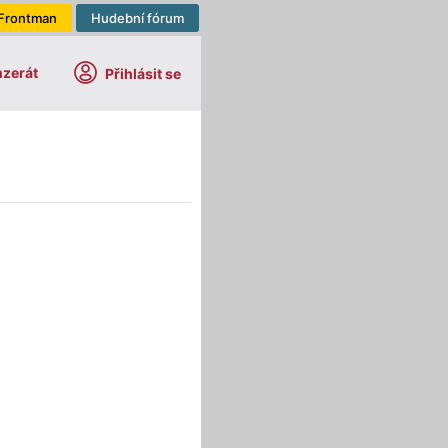
Frontman
Hudební fórum
nzerát
Přihlásit se