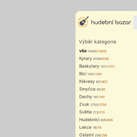
Výběr kategorie
vše
13443
/13433
Kytary
6109
/6109
Baskytary
1011
/1011
Bicí
1301
/1301
Klávesy
821
/821
Smyčce
90
/90
Dechy
197
/197
Zvuk
2750
/2750
Světla
213
/213
Hudebníci
605
/605
Lekce
78
/78
Ostatní
258
/258