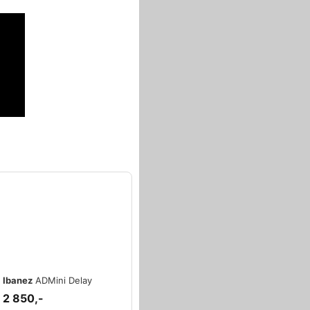
Ibanez
ADMini Delay
2 850,-