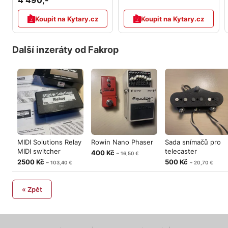
4 490,-
Koupit na Kytary.cz
Koupit na Kytary.cz
Další inzeráty od Fakrop
MIDI Solutions Relay
Rowin Nano Phaser
Sada snímačů pro
MIDI switcher
telecaster
400 Kč
~ 16,50 €
2500 Kč
500 Kč
~ 103,40 €
~ 20,70 €
« Zpět