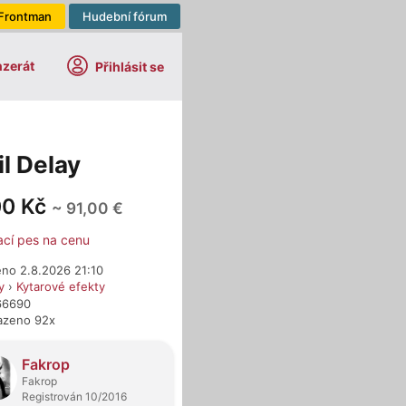
Frontman
Hudební fórum
nzerát
Přihlásit se
l Delay
00 Kč
~ 91,00 €
ací pes na cenu
eno 2.8.2026 21:10
y
›
Kytarové efekty
766690
azeno 92x
dejci
Fakrop
Fakrop
Registrován 10/2016