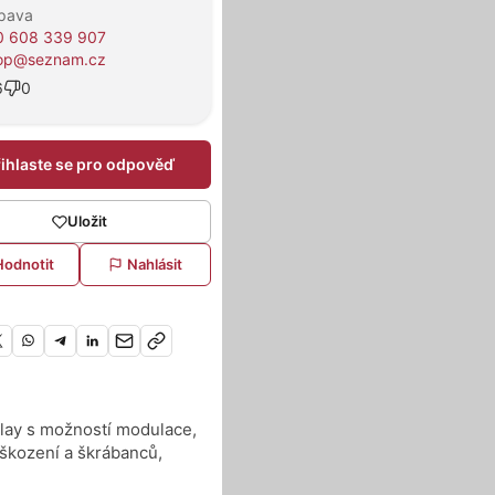
pava
0 608 339 907
rop@seznam.cz
6
0
řihlaste se pro odpověď
Uložit
Hodnotit
Nahlásit
lay s možností modulace,
škození a škrábanců,