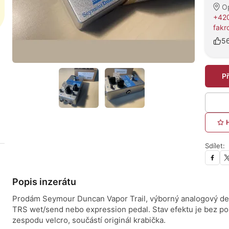
O
+42
fak
5
P
Sdílet:
Popis inzerátu
Prodám Seymour Duncan Vapor Trail, výborný analogový de
TRS wet/send nebo expression pedal. Stav efektu je bez po
zespodu velcro, součástí originál krabička.