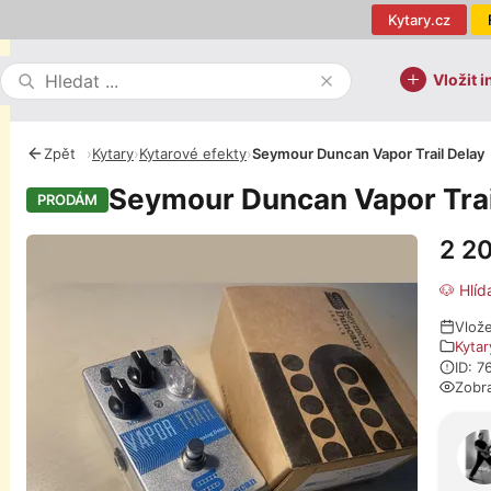
Kytary.cz
Vložit i
Zpět
›
Kytary
›
Kytarové efekty
›
Seymour Duncan Vapor Trail Delay
Seymour Duncan Vapor Trai
PRODÁM
2 2
Fotografie
🐶 Hlíd
Vlož
Kytar
ID: 
Zobr
O pro