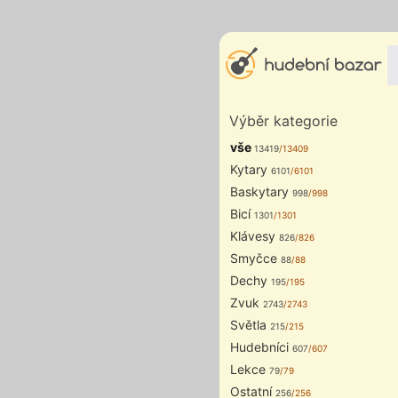
Výběr kategorie
vše
13419
/13409
Kytary
6101
/6101
Baskytary
998
/998
Bicí
1301
/1301
Klávesy
826
/826
Smyčce
88
/88
Dechy
195
/195
Zvuk
2743
/2743
Světla
215
/215
Hudebníci
607
/607
Lekce
79
/79
Ostatní
256
/256