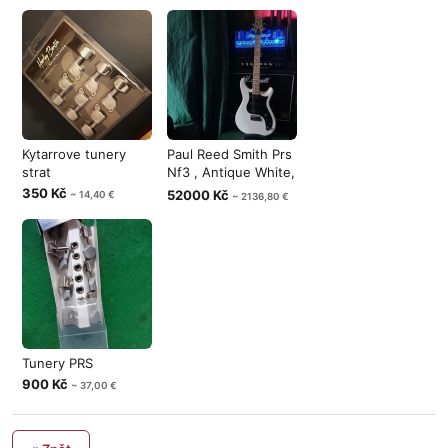
Kytarrove tunery
Paul Reed Smith Prs
strat
Nf3 , Antique White,
USA
350 Kč
52000 Kč
~ 14,40 €
~ 2136,80 €
Tunery PRS
900 Kč
~ 37,00 €