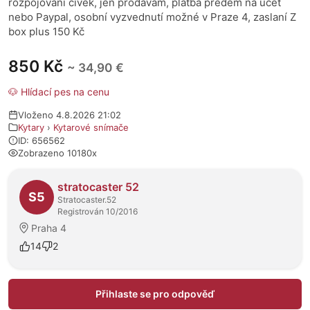
rozpojování cívek, jen prodávam, platba předem na účet
nebo Paypal, osobní vyzvednutí možné v Praze 4, zaslaní Z
box plus 150 Kč
850 Kč
~ 34,90 €
🐶 Hlídací pes na cenu
Vloženo 4.8.2026 21:02
Kytary
›
Kytarové snímače
ID: 656562
Zobrazeno 10180x
O prodejci
stratocaster 52
S5
Stratocaster.52
Registrován 10/2016
Praha 4
14
2
Přihlaste se pro odpověď