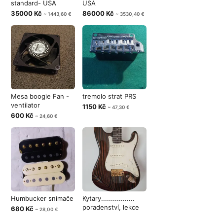
standard- USA
USA
35000 Kč
86000 Kč
~ 1443,60 €
~ 3530,40 €
Mesa boogie Fan -
tremolo strat PRS
ventilator
1150 Kč
~ 47,30 €
600 Kč
~ 24,60 €
Humbucker snimače
Kytary.................
poradenství, lekce
680 Kč
~ 28,00 €