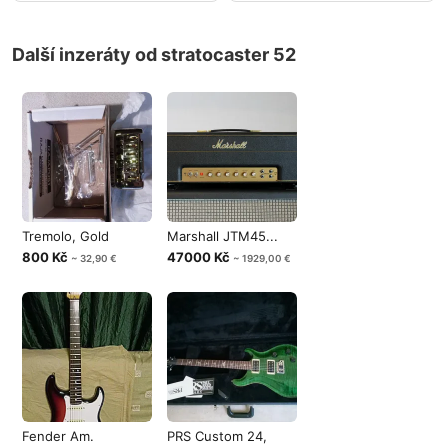
Další inzeráty od stratocaster 52
Tremolo, Gold
Marshall JTM45...
800 Kč
47000 Kč
~ 32,90 €
~ 1929,00 €
Fender Am.
PRS Custom 24,