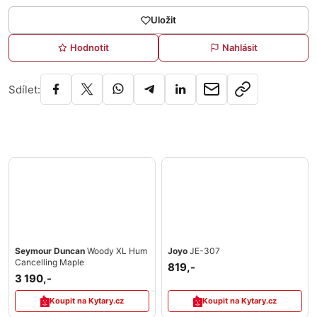
Uložit
Hodnotit
Nahlásit
Sdílet:
Seymour Duncan
Woody XL Hum
Joyo
JE-307
Cancelling Maple
819,-
3 190,-
Koupit na Kytary.cz
Koupit na Kytary.cz