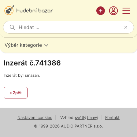
Výběr kategorie
Inzerát č.741386
Inzerát byl smazán.
« Zpět
Nastavení cookies
|
Vzhled:
světlý
tmavý
|
Kontakt
© 1999-2026 AUDIO PARTNER s.r.o.