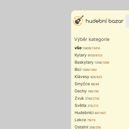
Výběr kategorie
vše
13426
/13416
Kytary
6103
/6103
Baskytary
1006
/1006
Bicí
1300
/1300
Klávesy
825
/825
Smyčce
88
/88
Dechy
195
/195
Zvuk
2742
/2742
Světla
215
/215
Hudebníci
607
/607
Lekce
79
/79
Ostatní
256
/256