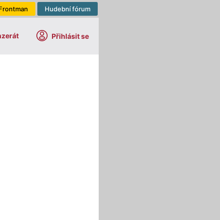
Frontman
Hudební fórum
nzerát
Přihlásit se