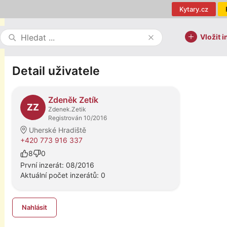
Kytary.cz
Vložit i
Detail uživatele
Zdeněk Zetík
ZZ
Zdenek.Zetik
Registrován 10/2016
Uherské Hradiště
+420 773 916 337
8
0
První inzerát: 08/2016
Aktuální počet inzerátů: 0
Nahlásit