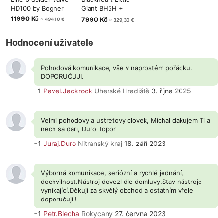
HD100 by Bogner
Giant BH5H +
Blackheart 1×1
11990 Kč
7990 Kč
~ 494,10 €
~ 329,30 €
Hodnocení uživatele
Pohodová komunikace, vše v naprostém pořádku.
DOPORUČUJI.
+1
Pavel.Jackrock
Uherské Hradiště
3. října 2025
Velmi pohodovy a ustretovy clovek, Michal dakujem Ti a
nech sa dari, Duro Topor
+1
Juraj.Duro
Nitranský kraj
18. září 2023
Výborná komunikace, seriózní a rychlé jednání,
dochvilnost.Nástroj dovezl dle domluvy.Stav nástroje
vynikající.Děkuji za skvělý obchod a ostatním vřele
doporučuji !
+1
Petr.Blecha
Rokycany
27. června 2023