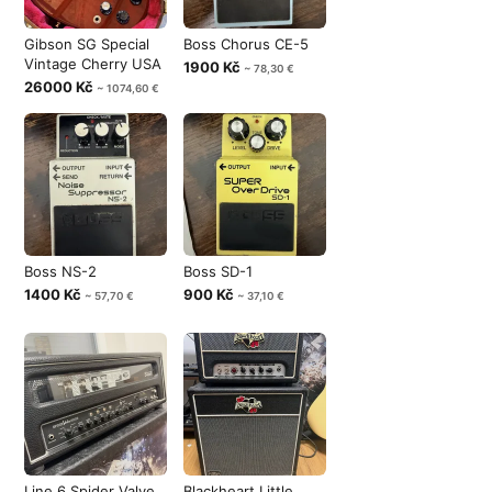
Gibson SG Special
Boss Chorus CE-5
Vintage Cherry USA
1900 Kč
~ 78,30 €
26000 Kč
~ 1074,60 €
Boss NS-2
Boss SD-1
1400 Kč
900 Kč
~ 57,70 €
~ 37,10 €
Line 6 Spider Valve
Blackheart Little