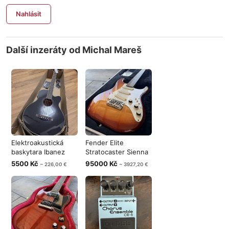
Nahlásit
Další inzeráty od Michal Mareš
Elektroakustická
Fender Elite
baskytara Ibanez
Stratocaster Sienna
AEB8E Black
Burst USA 19
5500 Kč
95000 Kč
~ 226,00 €
~ 3927,20 €