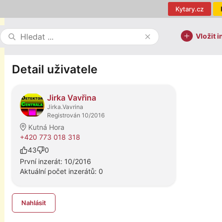
Kytary.cz
Vložit i
Detail uživatele
Jirka Vavřina
Jirka.Vavrina
Registrován 10/2016
Kutná Hora
+420 773 018 318
43
0
První inzerát: 10/2016
Aktuální počet inzerátů: 0
Nahlásit