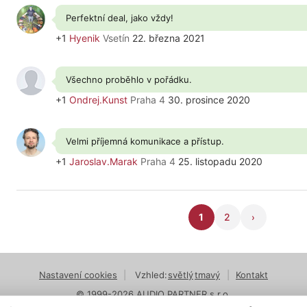
Perfektní deal, jako vždy!
+1
Hyenik
Vsetín
22. března 2021
Všechno proběhlo v pořádku.
+1
Ondrej.Kunst
Praha 4
30. prosince 2020
Velmi příjemná komunikace a přístup.
+1
Jaroslav.Marak
Praha 4
25. listopadu 2020
1
2
›
Nastavení cookies
|
Vzhled:
světlý
tmavý
|
Kontakt
© 1999-2026 AUDIO PARTNER s.r.o.