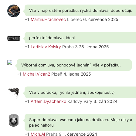
Vše v naprostém pořádku, rychlá domluva, doporučuji.
+1
Martin.Hrachovec
Liberec
6. července 2025
perfektní domluva, ideal
+1
Ladislav.Kolsky
Praha 3
28. ledna 2025
Výborná domluva, pohodové jednání, vše v pořádku.
+1
Michal.Vican2
Plzeň
4. ledna 2025
Vše v pořádku, rychlé jednání, spokojenost :)
+1
Artem.Dyachenko
Karlovy Vary
3. září 2024
Super domluva, vsechno jako na dratkach. Moje diky a
palec nahoru
+1
Mich.Al
Praha 9
1. července 2024