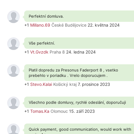
Perfektní domluva.
+1
Millano.69
České Budějovice
22. května 2024
Vše perfektní.
+1
Vt.Gvzdk
Praha 8
24. ledna 2024
Platil dopredu za Presonus Faderport 8 , vsetko
prebehlo v poriadku . Vrelo doporucujem .
+1
Stevo.Kalai
Košický kraj
7. prosince 2023
Všechno podle domluvy, rychlé odeslání, doporučuji
+1
Tomas.Ka
Olomouc
15. září 2023
Quick payment, good communication, would work with