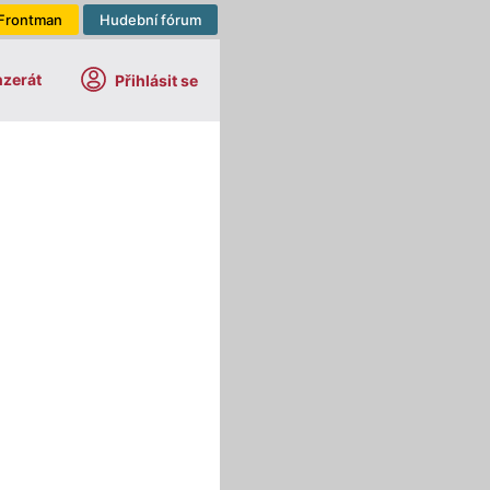
Frontman
Hudební fórum
nzerát
Přihlásit se