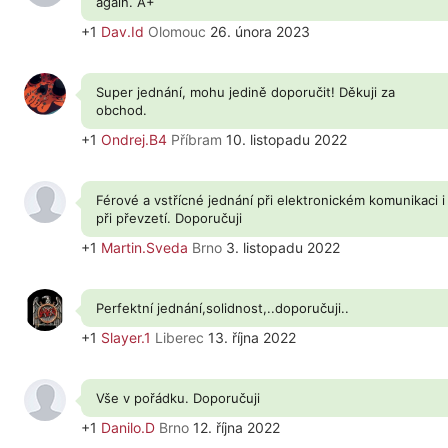
again. A+
+1
Dav.Id
Olomouc
26. února 2023
Super jednání, mohu jedině doporučit! Děkuji za
obchod.
+1
Ondrej.B4
Příbram
10. listopadu 2022
Férové a vstřícné jednání při elektronickém komunikaci i
při převzetí. Doporučuji
+1
Martin.Sveda
Brno
3. listopadu 2022
Perfektní jednání,solidnost,..doporučuji..
+1
Slayer.1
Liberec
13. října 2022
Vše v pořádku. Doporučuji
+1
Danilo.D
Brno
12. října 2022