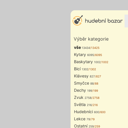
Výběr kategorie
vše
13434
/13425
Kytary
6095
/6095
Baskytary
1002
/1002
Bicí
1302
/1302
Klávesy
827
/827
Smyčce
88
/88
Dechy
199
/199
Zvuk
2758
/2758
Světla
216
/216
Hudebníci
600
/600
Lekce
79
/79
Ostatní
259
/259