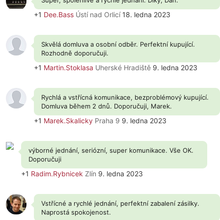
Super, spolehlivé a rychlé jednání. Díky, Dan.
+1
Dee.Bass
Ústí nad Orlicí
18. ledna 2023
Skvělá domluva a osobní odběr. Perfektní kupující.
Rozhodně doporučuji.
+1
Martin.Stoklasa
Uherské Hradiště
9. ledna 2023
Rychlá a vstřícná komunikace, bezproblémový kupující.
Domluva během 2 dnů. Doporučuji, Marek.
+1
Marek.Skalicky
Praha 9
9. ledna 2023
výborné jednání, seriózní, super komunikace. Vše OK.
Doporučuji
+1
Radim.Rybnicek
Zlín
9. ledna 2023
Vstřícné a rychlé jednání, perfektní zabalení zásilky.
Naprostá spokojenost.