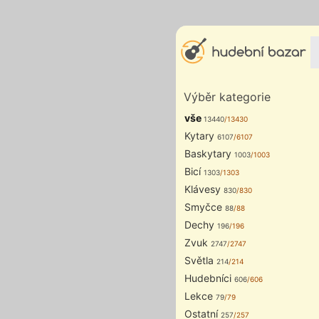
Výběr kategorie
vše
13440
/13430
Kytary
6107
/6107
Baskytary
1003
/1003
Bicí
1303
/1303
Klávesy
830
/830
Smyčce
88
/88
Dechy
196
/196
Zvuk
2747
/2747
Světla
214
/214
Hudebníci
606
/606
Lekce
79
/79
Ostatní
257
/257