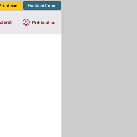
Frontman
Hudební fórum
nzerát
Přihlásit se