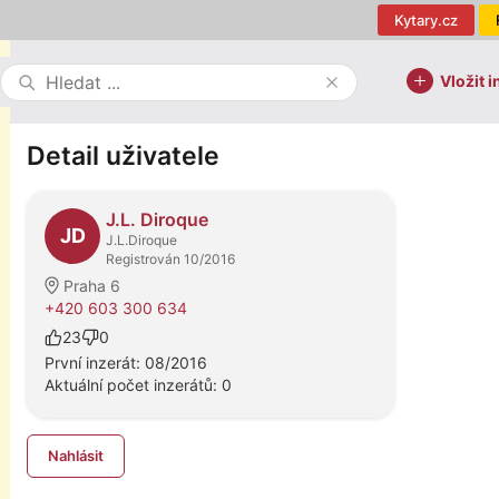
Kytary.cz
Vložit i
Detail uživatele
J.L. Diroque
JD
J.L.Diroque
Registrován 10/2016
Praha 6
+420 603 300 634
23
0
První inzerát: 08/2016
Aktuální počet inzerátů: 0
Nahlásit