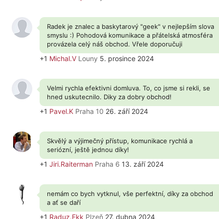
Radek je znalec a baskytarový "geek" v nejlepším slova
smyslu :) Pohodová komunikace a přátelská atmosféra
provázela celý náš obchod. Vřele doporučuji
+1
Michal.V
Louny
5. prosince 2024
Velmi rychla efektivni domluva. To, co jsme si rekli, se
hned uskutecnilo. Diky za dobry obchod!
+1
Pavel.K
Praha 10
26. září 2024
Skvělý a výjimečný přístup, komunikace rychlá a
seriózní, ještě jednou díky!
+1
Jiri.Raiterman
Praha 6
13. září 2024
nemám co bych vytknul, vše perfektní, díky za obchod
a ať se daří
+1
Raduz.Ekk
Plzeň
27. dubna 2024