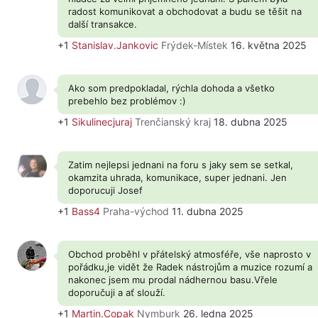
radost komunikovat a obchodovat a budu se těšit na
další transakce.
+1
Stanislav.Jankovic
Frýdek-Místek
16. května 2025
Ako som predpokladal, rýchla dohoda a všetko
prebehlo bez problémov :)
+1
Sikulinecjuraj
Trenčianský kraj
18. dubna 2025
Zatim nejlepsi jednani na foru s jaky sem se setkal,
okamzita uhrada, komunikace, super jednani. Jen
doporucuji Josef
+1
Bass4
Praha-východ
11. dubna 2025
Obchod proběhl v přátelský atmosféře, vše naprosto v
pořádku,je vidět že Radek nástrojům a muzice rozumí a
nakonec jsem mu prodal nádhernou basu.Vřele
doporučuji a ať slouží.
+1
Martin.Copak
Nymburk
26. ledna 2025