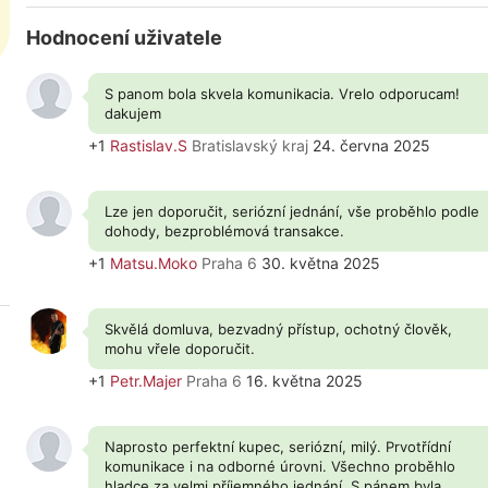
Hodnocení uživatele
S panom bola skvela komunikacia. Vrelo odporucam!
dakujem
+1
Rastislav.S
Bratislavský kraj
24. června 2025
Lze jen doporučit, seriózní jednání, vše proběhlo podle
dohody, bezproblémová transakce.
+1
Matsu.Moko
Praha 6
30. května 2025
Skvělá domluva, bezvadný přístup, ochotný člověk,
mohu vřele doporučit.
+1
Petr.Majer
Praha 6
16. května 2025
Naprosto perfektní kupec, seriózní, milý. Prvotřídní
komunikace i na odborné úrovni. Všechno proběhlo
hladce za velmi příjemného jednání. S pánem byla