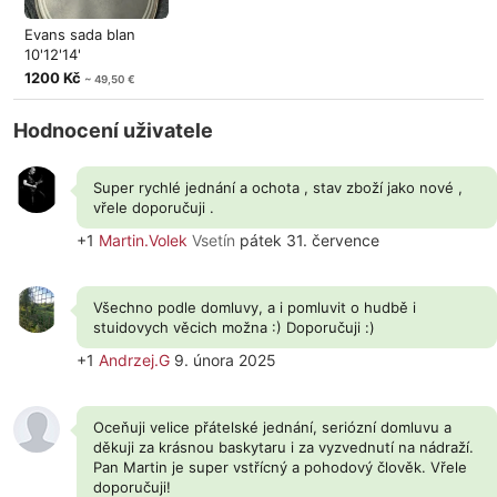
Evans sada blan
10'12'14'
1200 Kč
~ 49,50 €
Hodnocení uživatele
Super rychlé jednání a ochota , stav zboží jako nové ,
vřele doporučuji .
+1
Martin.Volek
Vsetín
pátek 31. července
Všechno podle domluvy, a i pomluvit o hudbě i
stuidovych věcich možna :) Doporučuji :)
+1
Andrzej.G
9. února 2025
Oceňuji velice přátelské jednání, seriózní domluvu a
děkuji za krásnou baskytaru i za vyzvednutí na nádraží.
Pan Martin je super vstřícný a pohodový člověk. Vřele
doporučuji!