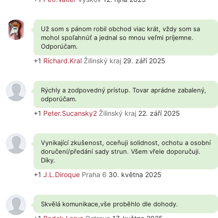
Už som s pánom robil obchod viac krát, vždy som sa
mohol spoľahnúť a jednal so mnou veľmi príjemne.
Odporúčam.
+1
Richard.Kral
Žilinský kraj
29. září 2025
Rýchly a zodpovedný prístup. Tovar aprádne zabalený,
odporúčam.
+1
Peter.Sucansky2
Žilinský kraj
22. září 2025
Vynikající zkušenost, oceňuji solidnost, ochotu a osobní
doručení/předání sady strun. Všem vřele doporučuji.
Díky.
+1
J.L.Diroque
Praha 6
30. května 2025
Skvělá komunikace,vše proběhlo dle dohody.