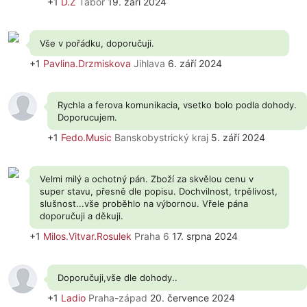
+1
D.Z
Tábor
19. září 2024
Vše v pořádku, doporučuji.
+1
Pavlina.Drzmiskova
Jihlava
6. září 2024
Rychla a ferova komunikacia, vsetko bolo podla dohody.
Doporucujem.
+1
Fedo.Music
Banskobystrický kraj
5. září 2024
Velmi milý a ochotný pán. Zboží za skvělou cenu v
super stavu, přesně dle popisu. Dochvilnost, trpělivost,
slušnost...vše proběhlo na výbornou. Vřele pána
doporučuji a děkuji.
+1
Milos.Vitvar.Rosulek
Praha 6
17. srpna 2024
Doporučuji,vše dle dohody..
+1
Ladio
Praha-západ
20. července 2024