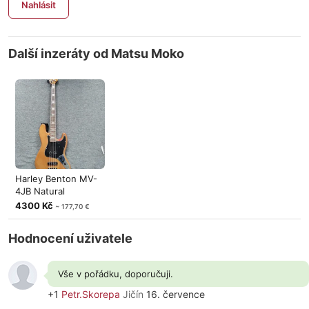
Nahlásit
Další inzeráty od Matsu Moko
Harley Benton MV-
4JB Natural
4300 Kč
~ 177,70 €
Hodnocení uživatele
Vše v pořádku, doporučuji.
+1
Petr.Skorepa
Jičín
16. července