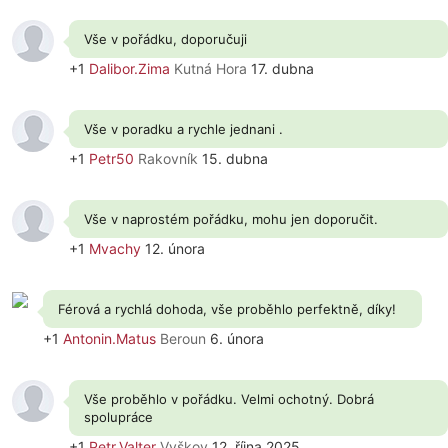
Vše v pořádku, doporučuji
+1
Dalibor.Zima
Kutná Hora
17. dubna
Vše v poradku a rychle jednani .
+1
Petr50
Rakovník
15. dubna
Vše v naprostém pořádku, mohu jen doporučit.
+1
Mvachy
12. února
Férová a rychlá dohoda, vše proběhlo perfektně, díky!
+1
Antonin.Matus
Beroun
6. února
Vše proběhlo v pořádku. Velmi ochotný. Dobrá
spolupráce
+1
Petr.Valter
Vyškov
12. října 2025