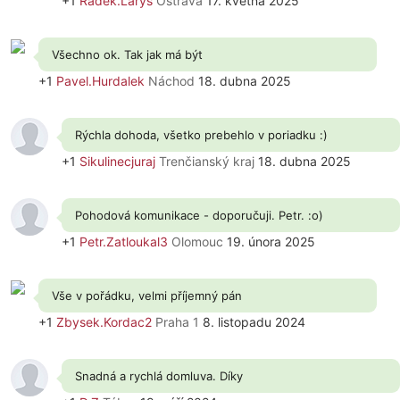
+1
Radek.Larys
Ostrava
17. května 2025
Všechno ok. Tak jak má být
+1
Pavel.Hurdalek
Náchod
18. dubna 2025
Rýchla dohoda, všetko prebehlo v poriadku :)
+1
Sikulinecjuraj
Trenčianský kraj
18. dubna 2025
Pohodová komunikace - doporučuji. Petr. :o)
+1
Petr.Zatloukal3
Olomouc
19. února 2025
Vše v pořádku, velmi příjemný pán
+1
Zbysek.Kordac2
Praha 1
8. listopadu 2024
Snadná a rychlá domluva. Díky