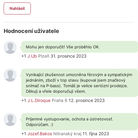
Nahlásit
Hodnocení uživatele
Mohu jen doporučit! Vše proběhlo OK.
+1
J.Ub
Plzeň
31. prosince 2023
Vynikající zkušenost umocněna férovým a sympatickým
jednáním, zboží v top stavu (kupoval jsem značkový
snímač na P-bass). Tomáš je velice seriózní prodejce.
Děkuji a vřele doporučuji všem.
+1
J.L.Diroque
Praha 6
12. prosince 2023
Príjemné vystupovanie, ochota a ústretovosť.
Odporúčam. :)
+1
Jozef.Bakos
Nitranský kraj
11. října 2023