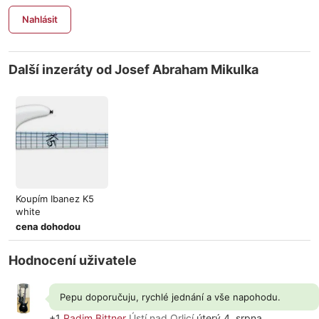
Nahlásit
Další inzeráty od Josef Abraham Mikulka
Koupím Ibanez K5
white
cena dohodou
Hodnocení uživatele
Pepu doporučuju, rychlé jednání a vše napohodu.
+1
Radim.Bittner
Ústí nad Orlicí
úterý 4. srpna